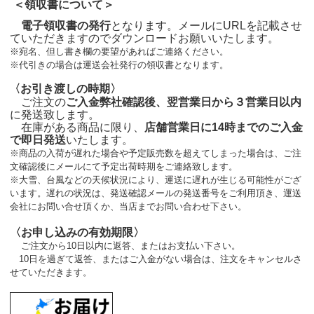
＜領収書について＞
電子領収書の発行
となります。メールにURLを記載させ
ていただきますのでダウンロードお願いいたします。
※宛名、但し書き欄の要望があればご連絡ください。
※代引きの場合は運送会社発行の領収書となります。
〈お引き渡しの時期〉
ご注文の
ご入金弊社確認後、翌営業日から３営業日以内
に発送致します。
在庫がある商品に限り、
店舗営業日に14時までのご入金
で即日発送
いたします。
※商品の入荷が遅れた場合や予定販売数を超えてしまった場合は、ご注
文確認後にメールにて予定出荷時期をご連絡致します。
※大雪、台風などの天候状況により、運送に遅れが生じる可能性がござ
います。遅れの状況は、発送確認メールの発送番号をご利用頂き、運送
会社にお問い合せ頂くか、当店までお問い合わせ下さい。
〈お申し込みの有効期限〉
ご注文から10日以内に返答、またはお支払い下さい。
10日を過ぎて返答、またはご入金がない場合は、注文をキャンセルさ
せていただきます。