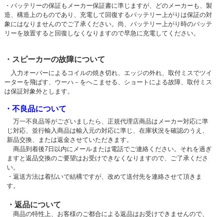
・バッテリーの保証もメーカー保証書に準じますが、どのメーカーも、製
造、構造上のものであり、充電して回復するバッテリー上がりは保証の対
象にはなりませんのでご了承ください。尚、バッテリー上がり時のバッテ
リーを放置すると回復しなくなりますので早急に充電してください。
・スピーカーの故障について
入力オーバーによるコイルの焼き切れ、エッジの外れ、取付ミスでツイ
ーターを飛ばす、ウーハ－をへこませる、ショートによる故障、取付ミス
は保証対象外とします。
・不良品について
万一不良品等がございましたら、正規代理店商品はメーカー対応に準
じ対応、並行輸入商品は輸入元の対応に準じ、在庫状況を確認のうえ、
新品交換、または返金させていただきます。
商品到着後7日以内にメールまたは電話でご連絡ください。それを過ぎ
ますと返品交換のご要望はお受けできなくなりますので、ご了承くださ
い。
・返送方法は着払いで結構ですが、改めて送付先を連絡させて頂きま
す。
・返品について
商品の特性上、お客様のご都合による返品はお受けできませんので、