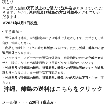
積もり
※ご購入金額
3万円以上のご購入
で
送料込み
とさせていただ
きます。ただし
沖縄県及び離島の方は対象外
とさせていた
だきます。
※2021年4月1日改定
<
注意事項
>
・運送会社は地域、時間指定等により弊社で決定致します。要望がある場
合はご連絡ください。
・商品を2個以上ご注文の時も
送料は1ヶ口
です。ただし
沖縄、離島の方は
適用除外
となります。
・バッテリー、スピーカーの運送は爆発物、危険物扱いのため
空輸出来ま
せん
。陸送になるため所定日数より日数がかかる場合がございます。
・
沖縄県及び沖縄県の離島、都道府県の離島への配達は可能
ですが
別途見
積もり
となります。※一部発送不可商品有り。
・
沖縄県及び沖縄県の離島、都道府県の離島での代引きは不可
とさせて頂
きます。
沖縄、離島の送料はこちらをクリック
メール便・・・220円（税込み）