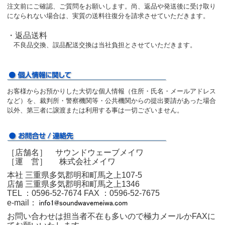
注文前にご確認、ご質問をお願いします。尚、返品や発送後に受け取り
になられない場合は、実質の送料往復分を請求させていただきます。
・返品送料
不良品交換、誤品配送交換は当社負担とさせていただきます。
お客様からお預かりした大切な個人情報（住所・氏名・メールアドレス
など）を、裁判所・警察機関等・公共機関からの提出要請があった場合
以外、第三者に譲渡または利用する事は一切ございません。
［店舗名］ サウンドウェーブメイワ
［運 営］ 株式会社メイワ
本社 三重県多気郡明和町馬之上107-5
店舗 三重県多気郡明和町馬之上1346
TEL ：0596‐52‐7674
FAX ：0596‐52‐7675
e-mail：
お問い合わせは担当者不在も多いので極力メールかFAXに