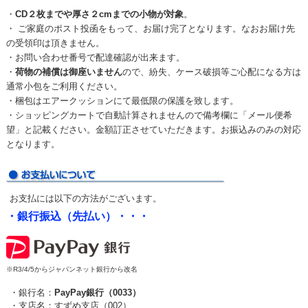
・
CD２枚までや厚さ２cmまでの小物が対象
。
・ ご家庭のポスト投函をもって、お届け完了となります。なおお届け先
の受領印は頂きません。
・お問い合わせ番号で配達確認が出来ます。
・
荷物の補償は御座いません
ので、紛失、ケース破損等ご心配になる方は
通常小包をご利用ください。
・梱包はエアークッションにて最低限の保護を致します。
・ショッピングカートで自動計算されませんので備考欄に「メール便希
望」と記載ください。金額訂正させていただきます。お振込みのみの対応
となります。
お支払には以下の方法がございます。
・銀行振込（先払い）・・・
※R3/4/5からジャパンネット銀行から改名
・銀行名：
PayPay銀行（0033）
・支店名：すずめ支店（002）