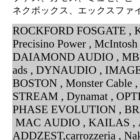
ネクボックス、エックスファ
ROCKFORD FOSGATE , KI
Precisino Power , McIntos
DAIAMOND AUDIO , MB Q
ads , DYNAUDIO , IMAG
BOSTON , Monster Cabl
STREAM , Dynamat , OPTI
PHASE EVOLUTION , BRA
MAC AUDIO , KAILAS ,
ADDZEST,carrozzeria , Na