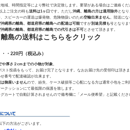
は地域、時間指定等により弊社で決定致します。要望がある場合はご連絡くだ
以上ご注文の時も
送料は1ヶ口
です。ただし
沖縄、離島の方は適用除外
となり
ー、スピーカーの運送は爆発物、危険物扱いのため
空輸出来ません
。陸送にな
び沖縄県の離島、都道府県の離島への配達は可能
ですが
別途見積もり
となりま
び沖縄県の離島、都道府県の離島での代引きは不可
とさせて頂きます。
、離島の送料はこちらをクリック
・・220円（税込み）
でや厚さ２cmまでの小物が対象
。
のポスト投函をもって、お届け完了となります。なおお届け先の受領印は頂き
わせ番号で配達確認が出来ます。
償は御座いません
ので、紛失、ケース破損等ご心配になる方は通常小包をご利
アークッションにて最低限の保護を致します。
ングカートで自動計算されませんので備考欄に「メール便希望」と記載くださ
以下の方法がございます。