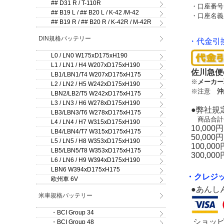
## D31 R / T-110R
・口座番号：
## B19 L / ## B20 L / K-42 /M-42
・口座名義
## B19 R / ## B20 R / K-42R / M-42R
DIN規格バッテリー
・代金引
L0 / LN0 W175xD175xH190
L1 / LN1 / H4 W207xD175xH190
佐川急便
LB1/LBN1/T4 W207xD175xH175
※
メーカー
L2 / LN2 / H5 W242xD175xH190
※注意
沖
LBN2/LB2/T5 W242xD175xH175
L3 / LN3 / H6 W278xD175xH190
●弊社規
LB3/LBN3/T6 W278xD175xH175
商品合計
L4 / LN4 / H7 W315xD175xH190
10,00
LB4/LBN4/T7 W315xD175xH175
50,00
L5 / LN5 / H8 W353xD175xH190
100,0
LB5/LBN5/T8 W353xD175xH175
300,0
L6 / LN6 / H9 W394xD175xH190
LBN6 W394xD175xH175
・クレジ
欧州車 6V
●あんし
米車規格バッテリー
・BCI Group 34
ショッ
・BCI Group 48