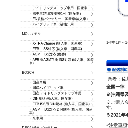
・アイドリングストップ車用 国産車
・標準車(充電制御車)用（国産車）
・EN規格バッテリー（国産車/輸入車）
・ハイブリッド車（補機）用
MOLL / モル
1件中1件～
・X-TRA Charge (輸入車、国産車)
・EFB ISS対応 (輸入車、国産車)
・AGM ISS対応 (廃番)
・AFB ※AGM互換 ISS対応 (輸入車、国産
車)
BOSCH
業者：
佐
・国産車用
全国一律 
・国産ハイブリッド車
・国産 アイドリングストップ車用
※沖縄県
・DIN規格 (輸入車、国産車)
※ご購入
・EFB ISS用 DIN規格 (輸入車、国産車)
す。
・AGM ISS対応 DIN規格 (輸入車、国産
車)
※2021年
・米車用
<
注意事項
DEKA AGM バッテリー