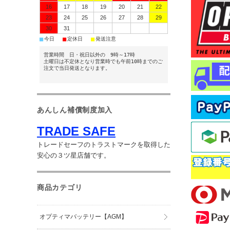
16
17
18
19
20
21
22
23
24
25
26
27
28
29
30
31
■
■
■
今日
定休日
発送注意
営業時間 日・祝日以外の 9時～17時
土曜日は不定休となり営業時でも午前10時までのご
注文で当日発送となります。
あんしん補償制度加入
TRADE SAFE
トレードセーフのトラストマークを取得した
安心の３ツ星店舗です。
商品カテゴリ
オプティマバッテリー【AGM】