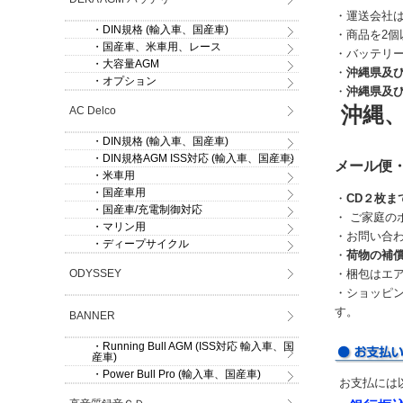
・運送会社
・DIN規格 (輸入車、国産車)
・商品を2個
・国産車、米車用、レース
・バッテリ
・大容量AGM
・
沖縄県及
・オプション
・
沖縄県及
沖縄
AC Delco
・DIN規格 (輸入車、国産車)
・DIN規格AGM ISS対応 (輸入車、国産車)
メール便・
・米車用
・国産車用
・
CD２枚ま
・国産車/充電制御対応
・ ご家庭
・マリン用
・お問い合
・ディープサイクル
・
荷物の補
ODYSSEY
・梱包はエ
・ショッピ
す。
BANNER
・Running Bull AGM (ISS対応 輸入車、国
産車)
・Power Bull Pro (輸入車、国産車)
お支払には