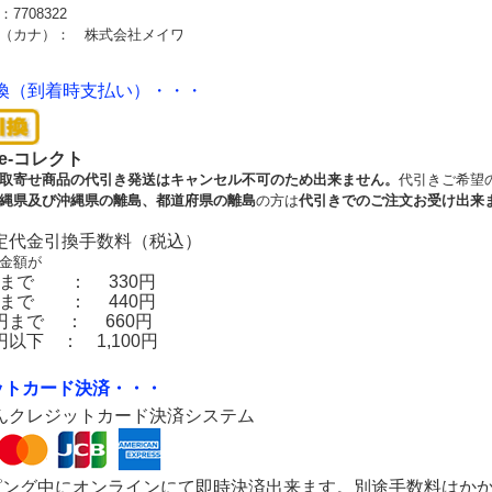
7708322
（カナ）： 株式会社メイワ
換（到着時支払い）・・・
e-コレクト
取寄せ商品の代引き発送はキャンセル不可のため出来ません。
代引きご希望
縄県及び沖縄県の離島、都道府県の離島
の方は
代引きでのご注文お受け出来
定代金引換手数料（税込）
金額が
0円まで ： 330円
0円まで ： 440円
00円まで ： 660円
00円以下 ： 1,100円
ットカード決済・・・
んクレジットカード決済システム
ピング中にオンラインにて即時決済出来ます。別途手数料はか