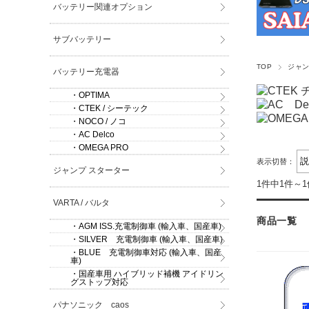
バッテリー関連オプション
サブバッテリー
TOP
ジャン
バッテリー充電器
・OPTIMA
・CTEK / シーテック
・NOCO / ノコ
・AC Delco
・OMEGA PRO
表示切替：
ジャンプ スターター
1件中1件～
VARTA / バルタ
商品一覧
・AGM ISS.充電制御車 (輸入車、国産車)
・SILVER 充電制御車 (輸入車、国産車)
・BLUE 充電制御車対応 (輸入車、国産
車)
・国産車用 ハイブリッド補機 アイドリン
グストップ対応
パナソニック caos