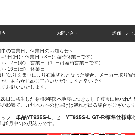
案内
お問い合せ
評価・レビ
間中の営業日、休業日のお知らせ＞
土)～9日(日)：休業日（8日は臨時休業日です）
(月)～12日(水)：営業日（11日は臨時営業日です）
木)～16日(日)：休業日
7日(月)は注文集中により在庫切れとなった場合、メーカー取り
すが、あらかじめご了承いただけますと幸いです。
しくお願いいたします。
7月28日に発生した令和8年熊本地震につきまして被害に遭われ
震の影響で、九州地方へのお届けは遅れが出る場合がございま
単品YT925S-L
YT925S-L GT-R標準仕様
トップ「
」と「
荷は8月中旬の見込みです。