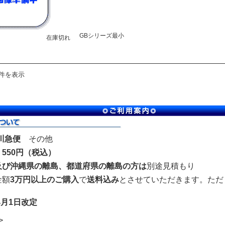
GBシリーズ最小
在庫切れ
1件を表示
川急便
その他
550円（税込）
及び沖縄県の離島、都道府県の離島の方は
別途見積もり
金額
3万円以上のご購入
で
送料込み
とさせていただきます。ただ
4月1日改定
>