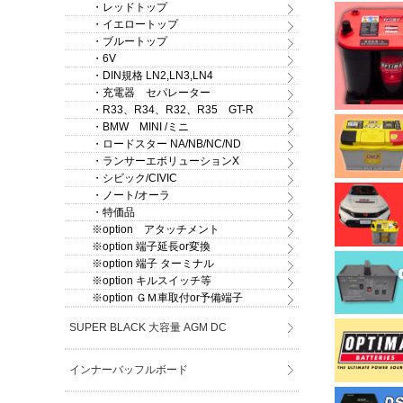
・レッドトップ
・イエロートップ
・ブルートップ
・6V
・DIN規格 LN2,LN3,LN4
・充電器 セパレーター
・R33、R34、R32、R35 GT-R
・BMW MINI /ミニ
・ロードスター NA/NB/NC/ND
・ランサーエボリューションX
・シビック/CIVIC
・ノート/オーラ
・特価品
※option アタッチメント
※option 端子延長or変換
※option 端子 ターミナル
※option キルスイッチ等
※option ＧＭ車取付or予備端子
SUPER BLACK 大容量 AGM DC
インナーバッフルボード