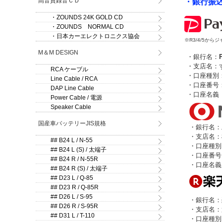
高音質録音ＣＤ
・銀行振
・ZOUNDS 24K GOLD CD
・ZOUNDS NORMAL CD
・日本カーエレクトロニクス協会
※R3/4/5か
M＆M DESIGN
・銀行名：
・支店名：す
RCA ケーブル
・口座種別
Line Cable / RCA
・口座番号：2
DAP Line Cable
・口座名義
Power Cable / 電源
Speaker Cable
国産車バッテリーJIS規格
・銀行名：
・支店名：
## B24 L / N-55
・口座種別
## B24 L (S) / 太端子
・口座番号：
## B24 R / N-55R
・口座名義
## B24 R (S) / 太端子
## D23 L / Q-85
## D23 R / Q-85R
## D26 L / S-95
・銀行名：
## D26 R / S-95R
・支店名：
## D31 L / T-110
・口座種別