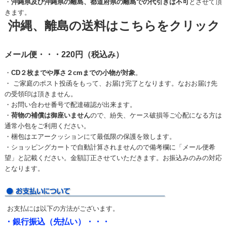
・
沖縄県及び沖縄県の離島、都道府県の離島での代引きは不可
とさせて頂
きます。
沖縄、離島の送料はこちらをクリック
メール便・・・220円（税込み）
・
CD２枚までや厚さ２cmまでの小物が対象
。
・ ご家庭のポスト投函をもって、お届け完了となります。なおお届け先
の受領印は頂きません。
・お問い合わせ番号で配達確認が出来ます。
・
荷物の補償は御座いません
ので、紛失、ケース破損等ご心配になる方は
通常小包をご利用ください。
・梱包はエアークッションにて最低限の保護を致します。
・ショッピングカートで自動計算されませんので備考欄に「メール便希
望」と記載ください。金額訂正させていただきます。お振込みのみの対応
となります。
お支払には以下の方法がございます。
・銀行振込（先払い）・・・