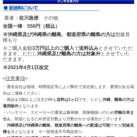
業者：
佐川急便
その他
全国一律 550円（税込）
※沖縄県及び沖縄県の離島、都道府県の離島の方は
別途見
積もり
※ご購入金額
3万円以上のご購入
で
送料込み
とさせていただ
きます。ただし
沖縄県及び離島の方は対象外
とさせていた
だきます。
※2021年4月1日改定
<
注意事項
>
・運送会社は地域、時間指定等により弊社で決定致します。要望がある場
合はご連絡ください。
・商品を2個以上ご注文の時も
送料は1ヶ口
です。ただし
沖縄、離島の方は
適用除外
となります。
・バッテリー、スピーカーの運送は爆発物、危険物扱いのため
空輸出来ま
せん
。陸送になるため所定日数より日数がかかる場合がございます。
・
沖縄県及び沖縄県の離島、都道府県の離島への配達は可能
ですが
別途見
積もり
となります。※一部発送不可商品有り。