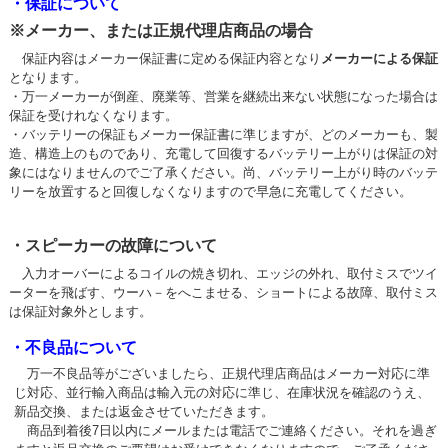
・保証について
※メーカー、または正規代理店商品の場合
保証内容はメーカー保証書に定める保証内容となり
メーカーによる保証
となります。
・万一メーカーが倒産、廃業等、営業を継続出来ない状態になった場合は
保証を受けれなくなります。
・バッテリーの保証もメーカー保証書に準じますが、どのメーカーも、製
造、構造上のものであり、充電して回復するバッテリー上がりは保証の対
象にはなりませんのでご了承ください。尚、バッテリー上がり時のバッテ
リーを放置すると回復しなくなりますので早急に充電してください。
・スピーカーの故障について
入力オーバーによるコイルの焼き切れ、エッジの外れ、取付ミスでツイ
ーターを飛ばす、ウーハ－をへこませる、ショートによる故障、取付ミス
は保証対象外とします。
・不良品について
万一不良品等がございましたら、正規代理店商品はメーカー対応に準
じ対応、並行輸入商品は輸入元の対応に準じ、在庫状況を確認のうえ、
新品交換、または返金させていただきます。
商品到着後7日以内にメールまたは電話でご連絡ください。それを過ぎ