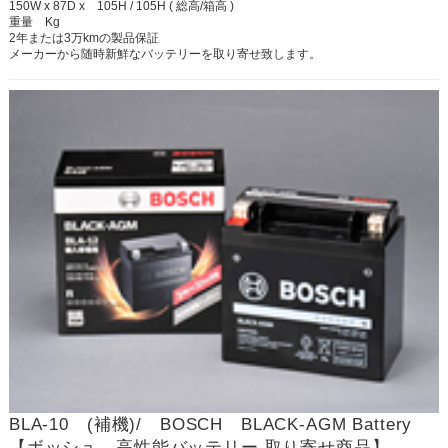
150W x 87D x 105H / 105H ( 総高/箱高 )
重量 Kg
2年または3万kmの製品保証
メーカーから随時新鮮なバッテリーを取り寄せ致します。
BLA-10 (補機)/ BOSCH BLACK-AGM Battery
【ボッシュ 高性能バッテリー 取り寄せ商品】