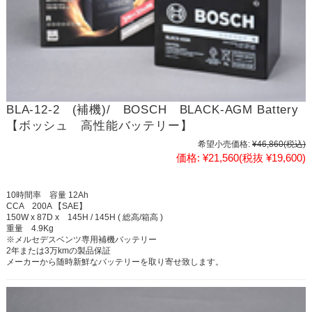
BLA-12-2 (補機)/ BOSCH BLACK-AGM Battery
【ボッシュ 高性能バッテリー】
希望小売価格:
¥46,860
(税込)
価格:
¥21,560
(税抜 ¥19,600)
10時間率 容量 12Ah
CCA 200A 【SAE】
150W x 87D x 145H / 145H ( 総高/箱高 )
重量 4.9Kg
※メルセデスベンツ専用補機バッテリー
2年または3万kmの製品保証
メーカーから随時新鮮なバッテリーを取り寄せ致します。