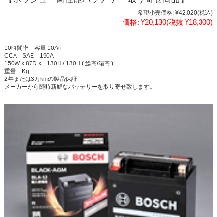
希望小売価格:
¥42,020
(税込)
価格:
¥20,130
(税抜 ¥18,300)
10時間率 容量 10Ah
CCA SAE 190A
150W x 87D x 130H / 130H ( 総高/箱高 )
重量 Kg
2年または3万kmの製品保証
メーカーから随時新鮮なバッテリーを取り寄せ致します。