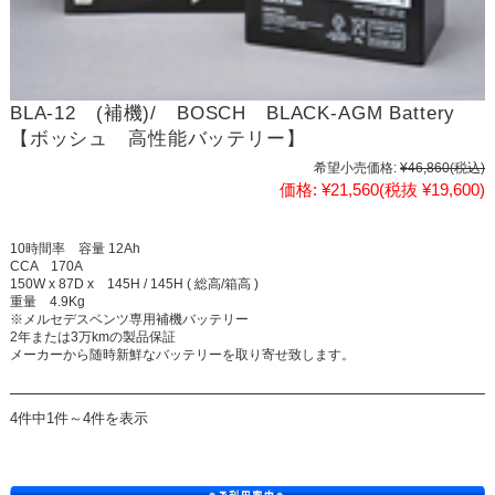
BLA-12 (補機)/ BOSCH BLACK-AGM Battery
【ボッシュ 高性能バッテリー】
希望小売価格:
¥46,860
(税込)
価格:
¥21,560
(税抜 ¥19,600)
10時間率 容量 12Ah
CCA 170A
150W x 87D x 145H / 145H ( 総高/箱高 )
重量 4.9Kg
※メルセデスベンツ専用補機バッテリー
2年または3万kmの製品保証
メーカーから随時新鮮なバッテリーを取り寄せ致します。
4件中1件～4件を表示