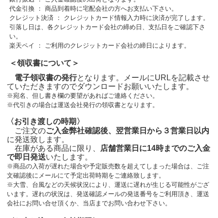
代金引換 ： 商品到着時に宅配会社の方へお支払い下さい。
クレジット決済 ： クレジットカード情報入力時に決済が完了します。
引落し日は、各クレジットカード会社の締め日、支払日をご確認下さ
い。
楽天ペイ ： ご利用のクレジットカード会社の締日によります。
＜領収書について＞
電子領収書の発行
となります。メールにURLを記載させ
ていただきますのでダウンロードお願いいたします。
※宛名、但し書き欄の要望があればご連絡ください。
※代引きの場合は運送会社発行の領収書となります。
〈お引き渡しの時期〉
ご注文の
ご入金弊社確認後、翌営業日から３営業日以内
に発送致します。
在庫がある商品に限り、
店舗営業日に14時までのご入金
で即日発送
いたします。
※商品の入荷が遅れた場合や予定販売数を超えてしまった場合は、ご注
文確認後にメールにて予定出荷時期をご連絡致します。
※大雪、台風などの天候状況により、運送に遅れが生じる可能性がござ
います。遅れの状況は、発送確認メールの発送番号をご利用頂き、運送
会社にお問い合せ頂くか、当店までお問い合わせ下さい。