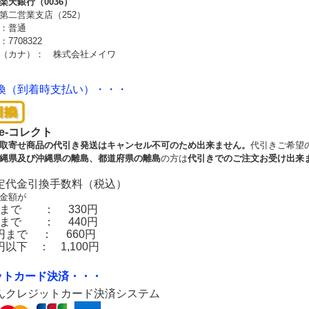
楽天銀行（0036）
第二営業支店（252）
：普通
7708322
（カナ）： 株式会社メイワ
換（到着時支払い）・・・
e-コレクト
取寄せ商品の代引き発送はキャンセル不可のため出来ません。
代引きご希望
縄県及び沖縄県の離島、都道府県の離島
の方は
代引きでのご注文お受け出来
定代金引換手数料（税込）
金額が
0円まで ： 330円
0円まで ： 440円
00円まで ： 660円
00円以下 ： 1,100円
ットカード決済・・・
んクレジットカード決済システム