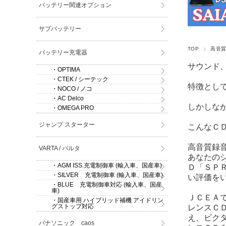
バッテリー関連オプション
サブバッテリー
TOP
高音
バッテリー充電器
サウンド
・OPTIMA
・CTEK / シーテック
特徴とし
・NOCO / ノコ
・AC Delco
しかしな
・OMEGA PRO
ジャンプ スターター
こんなＣ
高音質録
VARTA / バルタ
あなたのシ
・AGM ISS.充電制御車 (輸入車、国産車)
Ｄ「ＳＰ
・SILVER 充電制御車 (輸入車、国産車)
い評価を
・BLUE 充電制御車対応 (輸入車、国産
車)
ＪＣＥＡ
・国産車用 ハイブリッド補機 アイドリン
グストップ対応
レンスＣ
え、ビクタ
パナソニック caos