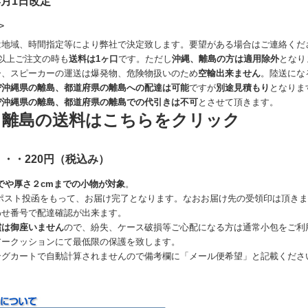
4月1日改定
>
は地域、時間指定等により弊社で決定致します。要望がある場合はご連絡くだ
以上ご注文の時も
送料は1ヶ口
です。ただし
沖縄、離島の方は適用除外
となり
ー、スピーカーの運送は爆発物、危険物扱いのため
空輸出来ません
。陸送にな
び沖縄県の離島、都道府県の離島への配達は可能
ですが
別途見積もり
となりま
び沖縄県の離島、都道府県の離島での代引きは不可
とさせて頂きます。
、離島の送料はこちらをクリック
・・220円（税込み）
でや厚さ２cmまでの小物が対象
。
のポスト投函をもって、お届け完了となります。なおお届け先の受領印は頂き
わせ番号で配達確認が出来ます。
償は御座いません
ので、紛失、ケース破損等ご心配になる方は通常小包をご利
アークッションにて最低限の保護を致します。
ングカートで自動計算されませんので備考欄に「メール便希望」と記載くださ