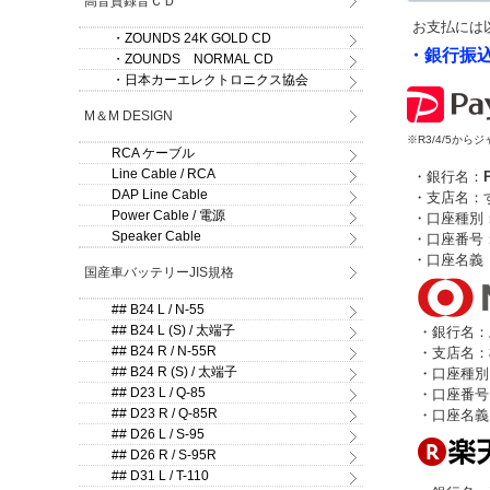
高音質録音ＣＤ
お支払には
・ZOUNDS 24K GOLD CD
・銀行振
・ZOUNDS NORMAL CD
・日本カーエレクトロニクス協会
M＆M DESIGN
※R3/4/5か
RCA ケーブル
Line Cable / RCA
・銀行名：
DAP Line Cable
・支店名：す
Power Cable / 電源
・口座種別
Speaker Cable
・口座番号：2
・口座名義
国産車バッテリーJIS規格
## B24 L / N-55
## B24 L (S) / 太端子
・銀行名：
## B24 R / N-55R
・支店名：
## B24 R (S) / 太端子
・口座種別
## D23 L / Q-85
・口座番号：
## D23 R / Q-85R
・口座名義
## D26 L / S-95
## D26 R / S-95R
## D31 L / T-110