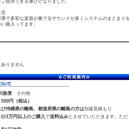
をご提供できる運びとなりました。
一言
厚で多彩な楽器が奏でるサウンドが多くシステムのまとまりを
いい曲入ってます。
はありません
川急便
その他
550円（税込）
及び沖縄県の離島、都道府県の離島の方は
別途見積もり
金額
3万円以上のご購入
で
送料込み
とさせていただきます。ただ