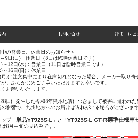
案内
お問い合せ
評価・レビ
間中の営業日、休業日のお知らせ＞
土)～9日(日)：休業日（8日は臨時休業日です）
(月)～12日(水)：営業日（11日は臨時営業日です）
木)～16日(日)：休業日
7日(月)は注文集中により在庫切れとなった場合、メーカー取り
すが、あらかじめご了承いただけますと幸いです。
しくお願いいたします。
7月28日に発生した令和8年熊本地震につきまして被害に遭われ
震の影響で、九州地方へのお届けは遅れが出る場合がございま
単品YT925S-L
YT925S-L GT-R標準仕様
トップ「
」と「
荷は8月中旬の見込みです。