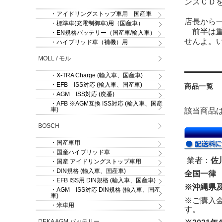
ンスＣＤ
・アイドリングストップ車用 国産車
店長から
・標準車(充電制御車)用（国産車）
前半は重
・EN規格バッテリー（国産車/輸入車）
せんよ。
・ハイブリッド車（補機）用
MOLL / モル
・X-TRA Charge (輸入車、国産車)
・EFB ISS対応 (輸入車、国産車)
商品一覧
・AGM ISS対応 (廃番)
・AFB ※AGM互換 ISS対応 (輸入車、国産
車)
該当商品
BOSCH
・国産車用
・国産ハイブリッド車
業者：
佐
・国産 アイドリングストップ車用
・DIN規格 (輸入車、国産車)
全国一律 
・EFB ISS用 DIN規格 (輸入車、国産車)
※沖縄県
・AGM ISS対応 DIN規格 (輸入車、国産
車)
※ご購入
・米車用
す。
DEKA AGM バッテリー