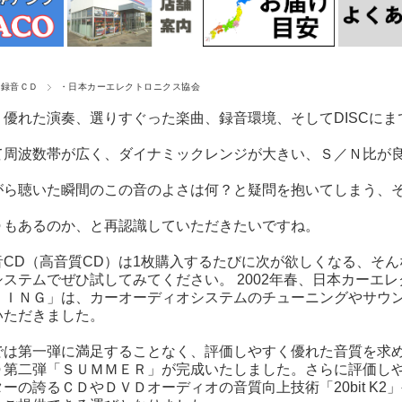
質録音ＣＤ
・日本カーエレクトロニクス協会
、優れた演奏、選りすぐった楽曲、録音環境、そしてDISCにま
て周波数帯が広く、ダイナミックレンジが大きい、Ｓ／Ｎ比が
がら聴いた瞬間のこの音のよさは何？と疑問を抱いてしまう、
Ｄもあるのか、と再認識していただきたいですね。
音CD（高音質CD）は1枚購入するたびに次が欲しくなる、そ
ステムでぜひ試してみてください。 2002年春、日本カーエレ
ＲＩＮＧ」は、カーオーディオシステムのチューニングやサウ
いただきました。
では第一弾に満足することなく、評価しやすく優れた音質を求
Ｄ第二弾「ＳＵＭＭＥＲ」が完成いたしました。さらに評価し
ーの誇るＣＤやＤＶＤオーディオの音質向上技術「20bit K2」や