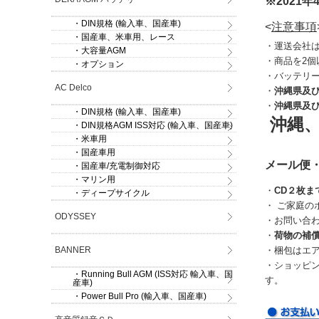
※2021年
・DIN規格 (輸入車、国産車)
<
注意事項
・国産車、米車用、レース
・運送会社
・大容量AGM
・商品を2個
・オプション
・バッテリ
AC Delco
・
沖縄県及
・
沖縄県及
・DIN規格 (輸入車、国産車)
沖縄
・DIN規格AGM ISS対応 (輸入車、国産車)
・米車用
・国産車用
メール便・
・国産車/充電制御対応
・マリン用
・
CD２枚ま
・ディープサイクル
・ ご家庭
ODYSSEY
・お問い合
・
荷物の補
BANNER
・梱包はエ
・ショッピ
・Running Bull AGM (ISS対応 輸入車、国
す。
産車)
・Power Bull Pro (輸入車、国産車)