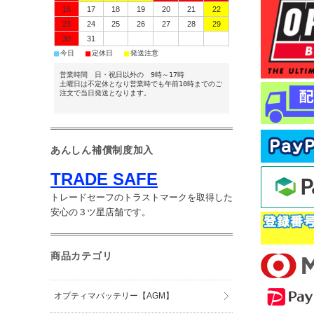
16
17
18
19
20
21
22
23
24
25
26
27
28
29
30
31
■
■
■
今日
定休日
発送注意
営業時間 日・祝日以外の 9時～17時
土曜日は不定休となり営業時でも午前10時までのご
注文で当日発送となります。
あんしん補償制度加入
TRADE SAFE
トレードセーフのトラストマークを取得した
安心の３ツ星店舗です。
商品カテゴリ
オプティマバッテリー【AGM】