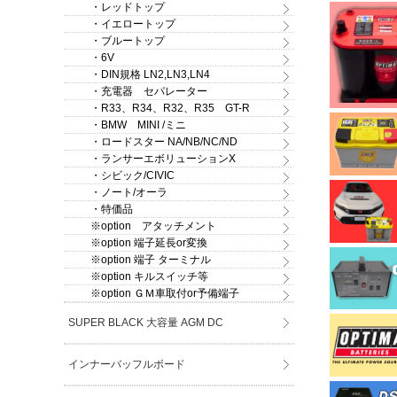
・レッドトップ
・イエロートップ
・ブルートップ
・6V
・DIN規格 LN2,LN3,LN4
・充電器 セパレーター
・R33、R34、R32、R35 GT-R
・BMW MINI /ミニ
・ロードスター NA/NB/NC/ND
・ランサーエボリューションX
・シビック/CIVIC
・ノート/オーラ
・特価品
※option アタッチメント
※option 端子延長or変換
※option 端子 ターミナル
※option キルスイッチ等
※option ＧＭ車取付or予備端子
SUPER BLACK 大容量 AGM DC
インナーバッフルボード