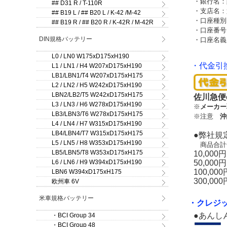
・銀行名：
## D31 R / T-110R
・支店名：
## B19 L / ## B20 L / K-42 /M-42
・口座種別
## B19 R / ## B20 R / K-42R / M-42R
・口座番号：
DIN規格バッテリー
・口座名義
L0 / LN0 W175xD175xH190
・代金引
L1 / LN1 / H4 W207xD175xH190
LB1/LBN1/T4 W207xD175xH175
L2 / LN2 / H5 W242xD175xH190
LBN2/LB2/T5 W242xD175xH175
佐川急便
L3 / LN3 / H6 W278xD175xH190
※
メーカー
LB3/LBN3/T6 W278xD175xH175
※注意
沖
L4 / LN4 / H7 W315xD175xH190
LB4/LBN4/T7 W315xD175xH175
●弊社規
L5 / LN5 / H8 W353xD175xH190
商品合計
LB5/LBN5/T8 W353xD175xH175
10,00
L6 / LN6 / H9 W394xD175xH190
50,00
100,0
LBN6 W394xD175xH175
300,0
欧州車 6V
米車規格バッテリー
・クレジ
●あんし
・BCI Group 34
・BCI Group 48