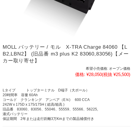
MOLL バッテリー / モル X-TRA Charge 84060 【L
B2,LBN2】 (旧品番 m3 plus K2 83060,83056)【メー
カー取り寄せ】
希望小売価格:
オープン価格
価格:
¥28,050
(税抜 ¥25,500)
Lタイプ トップターミナル D端子（大ポール）
20時間率 容量 60Ah
コールド クランキング アンペア（EＮ) 600 CCA
242W x 175D x 175/175H ( 総高/箱高 )
旧品番 83060、83056、55046、55559、55566、56225,
液式バッテリー
保証期間 2年または走行距離3万Kmまでの製品補償付き