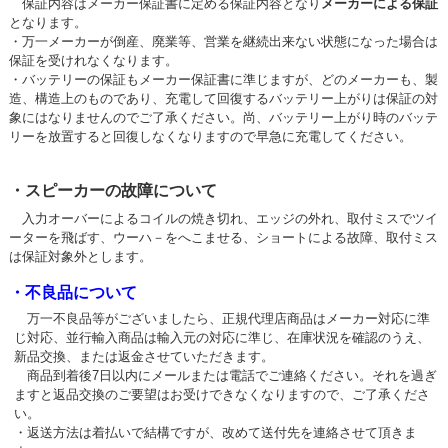
保証内容はメーカー保証書に定める保証内容となり
メーカーによる保証
となります。
・万一メーカーが倒産、廃業等、営業を継続出来ない状態になった場合は
保証を受けれなくなります。
・バッテリーの保証もメーカー保証書に準じますが、どのメーカーも、製
造、構造上のものであり、充電して回復するバッテリー上がりは保証の対
象にはなりませんのでご了承ください。尚、バッテリー上がり時のバッテ
リーを放置すると回復しなくなりますので早急に充電してください。
・スピーカーの故障について
入力オーバーによるコイルの焼き切れ、エッジの外れ、取付ミスでツイ
ーターを飛ばす、ウーハ－をへこませる、ショートによる故障、取付ミス
は保証対象外とします。
・不良品について
万一不良品等がございましたら、正規代理店商品はメーカー対応に準
じ対応、並行輸入商品は輸入元の対応に準じ、在庫状況を確認のうえ、
新品交換、または返金させていただきます。
商品到着後7日以内にメールまたは電話でご連絡ください。それを過ぎ
ますと返品交換のご要望はお受けできなくなりますので、ご了承くださ
い。
・返送方法は着払いで結構ですが、改めて送付先を連絡させて頂きま