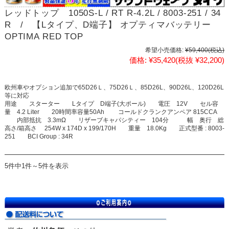
レッドトップ 1050S-L / RT R-4.2L / 8003-251 / 34
R / 【Lタイプ、D端子】 オプティマバッテリー
OPTIMA RED TOP
希望小売価格:
¥59,400
(税込)
価格:
¥35,420
(税抜 ¥32,200)
欧州車やオプション追加で65D26Ｌ、75D26Ｌ、85D26L、90D26L、120D26L
等に対応
用途 スターター Lタイプ D端子(大ポール) 電圧 12V セル容
量 4.2 Liter 20時間率容量50Ah コールドクランクアンペア 815CCA
内部抵抗 3.3mΩ リザーブキャパシティー 104分 幅 奥行 総
高さ/箱高さ 254W x 174D x 199/170H 重量 18.0Kg 正式型番 : 8003-
251 BCI Group : 34R
5件中1件～5件を表示