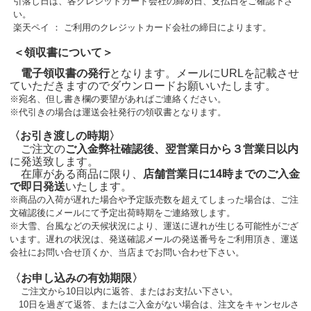
引落し日は、各クレジットカード会社の締め日、支払日をご確認下さ
い。
楽天ペイ ： ご利用のクレジットカード会社の締日によります。
＜領収書について＞
電子領収書の発行
となります。メールにURLを記載させ
ていただきますのでダウンロードお願いいたします。
※宛名、但し書き欄の要望があればご連絡ください。
※代引きの場合は運送会社発行の領収書となります。
〈お引き渡しの時期〉
ご注文の
ご入金弊社確認後、翌営業日から３営業日以内
に発送致します。
在庫がある商品に限り、
店舗営業日に14時までのご入金
で即日発送
いたします。
※商品の入荷が遅れた場合や予定販売数を超えてしまった場合は、ご注
文確認後にメールにて予定出荷時期をご連絡致します。
※大雪、台風などの天候状況により、運送に遅れが生じる可能性がござ
います。遅れの状況は、発送確認メールの発送番号をご利用頂き、運送
会社にお問い合せ頂くか、当店までお問い合わせ下さい。
〈お申し込みの有効期限〉
ご注文から10日以内に返答、またはお支払い下さい。
10日を過ぎて返答、またはご入金がない場合は、注文をキャンセルさ