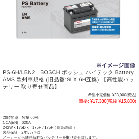
PS-6H/LBN2 BOSCH ボッシュ ハイテック Battery
AMS 欧州車規格 (旧品番:SLX-6H互換) 【高性能バッ
テリー 取り寄せ商品】
希望小売価格:
¥33,000
(税込)
価格:
¥17,380
(税抜 ¥15,800)
20時間率 容量 60Ah
CCA[EN] 620A
242W x 175D x 175H / 175H ( 総高/箱高 )
製品保証 2年5万キロ
メーカーから随時新鮮なバッテリーを取り寄せ致します。