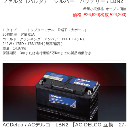
ファルタ（バルタ） シルバー バッテリー / LBN2
希望小売価格:
オープン価格
価格:
¥26,620
(税抜 ¥24,200)
Ｌタイプ トップターミナル D端子（大ポール）
20時間率 容量 61Ah
コールド クランキング アンペア 600 CCA(EN)
242W x 175D x 175/175H ( 総高/箱高 )
重量 14.87Kg
保証期間 3年または走行距離6万Kmまでの製品補償付き
ACDelco / ACデルコ LBN2 【AC DELCO 互換 27-