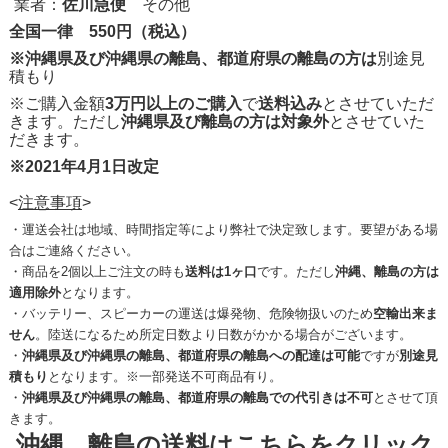
業者：
佐川急便
その他
全国一律 550円（税込）
※沖縄県及び沖縄県の離島、都道府県の離島の方は
別途見
積もり
※ご購入金額
3万円以上のご購入
で
送料込み
とさせていただ
きます。ただし
沖縄県及び離島の方は対象外
とさせていた
だきます。
※2021年4月1日改定
<
注意事項
>
・運送会社は地域、時間指定等により弊社で決定致します。要望がある場
合はご連絡ください。
・商品を2個以上ご注文の時も
送料は1ヶ口
です。ただし
沖縄、離島の方は
適用除外
となります。
・バッテリー、スピーカーの運送は爆発物、危険物扱いのため
空輸出来ま
せん
。陸送になるため所定日数より日数がかかる場合がございます。
・
沖縄県及び沖縄県の離島、都道府県の離島への配達は可能
ですが
別途見
積もり
となります。※一部発送不可商品有り。
・
沖縄県及び沖縄県の離島、都道府県の離島での代引きは不可
とさせて頂
きます。
沖縄、離島の送料はこちらをクリック