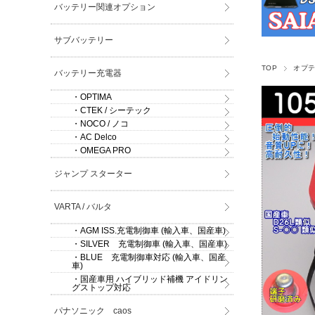
バッテリー関連オプション
サブバッテリー
TOP
オプテ
バッテリー充電器
・OPTIMA
・CTEK / シーテック
・NOCO / ノコ
・AC Delco
・OMEGA PRO
ジャンプ スターター
VARTA / バルタ
・AGM ISS.充電制御車 (輸入車、国産車)
・SILVER 充電制御車 (輸入車、国産車)
・BLUE 充電制御車対応 (輸入車、国産
車)
・国産車用 ハイブリッド補機 アイドリン
グストップ対応
パナソニック caos