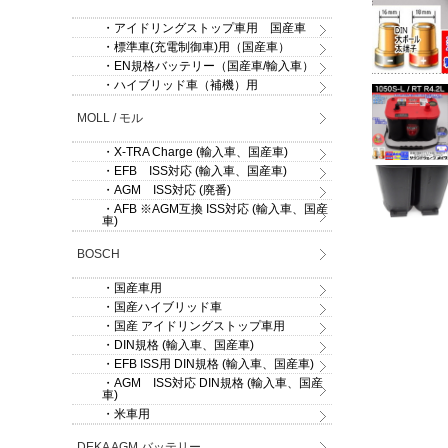
・アイドリングストップ車用 国産車
・標準車(充電制御車)用（国産車）
・EN規格バッテリー（国産車/輸入車）
・ハイブリッド車（補機）用
MOLL / モル
・X-TRA Charge (輸入車、国産車)
・EFB ISS対応 (輸入車、国産車)
・AGM ISS対応 (廃番)
・AFB ※AGM互換 ISS対応 (輸入車、国産
車)
BOSCH
・国産車用
・国産ハイブリッド車
・国産 アイドリングストップ車用
・DIN規格 (輸入車、国産車)
・EFB ISS用 DIN規格 (輸入車、国産車)
・AGM ISS対応 DIN規格 (輸入車、国産
車)
・米車用
DEKA AGM バッテリー