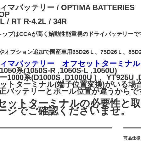
マバッテリー / OPTIMA BATTERIES
TOP
L / RT R-4.2L / 34R
トップはCCAが高く始動性能重視のドライバッテリー
オプション追加で国産車用65D26Ｌ、75D26Ｌ、85D26
ィマバッテリー オフセットターミナル
50系(1050S-R ,1050S-L ,1050U)
000系(D1000S ,D1000U ) 、YT925U 
ットターミナル(端子位置変換)がいる場
正バッテリーとポール位置が違うからで
セットターミナルの必要性と取
ージでご確認くださいませ。
商品仕様