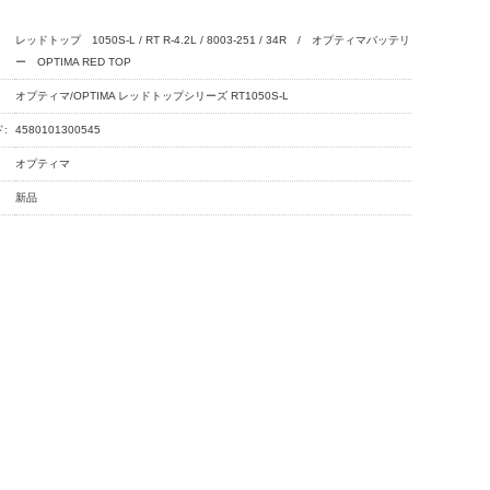
レッドトップ 1050S-L / RT R-4.2L / 8003-251 / 34R / オプティマバッテリ
ー OPTIMA RED TOP
オプティマ/OPTIMA レッドトップシリーズ RT1050S-L
:
4580101300545
オプティマ
新品