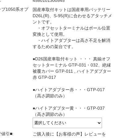
：
4580101300545
プ1050系オプ
国産車取付キットは国産車用バッテリー
D26L(R)、S-95(R)に合わせるアタッチメ
ントです。
・オフセットターミナルはポール位置
変換として使用。
・ハイトアダプターは高さ不足を解消
するための架台です。
●D26国産車取付キット ・・・ 真鍮オフ
セットターミナル GTP-031・032、絶縁
被覆カバー GTP-011 , ハイトアダプター
赤 GTP-017
●ハイトアダプター赤・・・GTP-017
（高さ調節のみ）
●ハイトアダプター黄・・・GTP-037
（高さ調節のみ）
値引■:
ご購入後に【お客様の声】レビューを