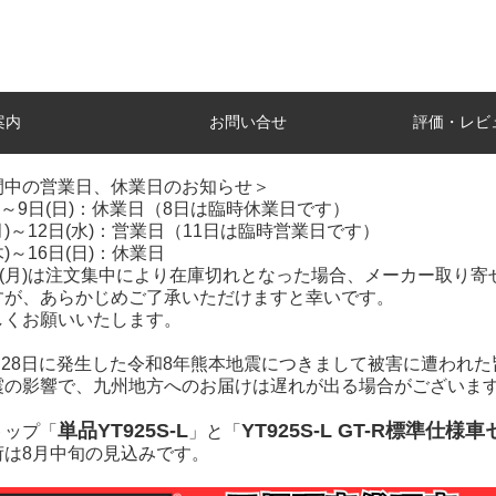
案内
お問い合せ
評価・レビ
間中の営業日、休業日のお知らせ＞
土)～9日(日)：休業日（8日は臨時休業日です）
(月)～12日(水)：営業日（11日は臨時営業日です）
木)～16日(日)：休業日
7日(月)は注文集中により在庫切れとなった場合、メーカー取り
すが、あらかじめご了承いただけますと幸いです。
しくお願いいたします。
7月28日に発生した令和8年熊本地震につきまして被害に遭われ
震の影響で、九州地方へのお届けは遅れが出る場合がございま
単品YT925S-L
YT925S-L GT-R標準仕様
トップ「
」と「
荷は8月中旬の見込みです。