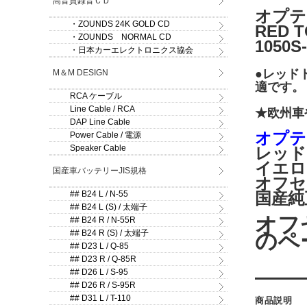
高音質録音ＣＤ
オプティ
・ZOUNDS 24K GOLD CD
RED 
・ZOUNDS NORMAL CD
1050S-
・日本カーエレクトロニクス協会
●レッド
M＆M DESIGN
適です。
RCA ケーブル
Line Cable / RCA
★欧州車や
DAP Line Cable
オプテ
Power Cable / 電源
Speaker Cable
レッド10
イエロー1
国産車バッテリーJIS規格
オフセ
## B24 L / N-55
国産純
## B24 L (S) / 太端子
オフ
## B24 R / N-55R
## B24 R (S) / 太端子
のペ
## D23 L / Q-85
## D23 R / Q-85R
## D26 L / S-95
## D26 R / S-95R
## D31 L / T-110
商品説明