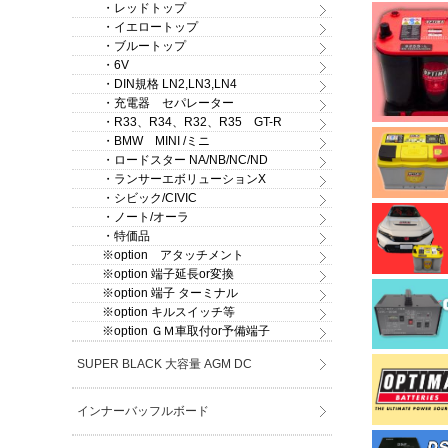
・レッドトップ
・イエロートップ
・ブルートップ
・6V
・DIN規格 LN2,LN3,LN4
・充電器 セパレーター
・R33、R34、R32、R35 GT-R
・BMW MINI /ミニ
・ロードスター NA/NB/NC/ND
・ランサーエボリューションX
・シビック/CIVIC
・ノート/オーラ
・特価品
※option アタッチメント
※option 端子延長or変換
※option 端子 ターミナル
※option キルスイッチ等
※option ＧＭ車取付or予備端子
SUPER BLACK 大容量 AGM DC
インナーバッフルボード