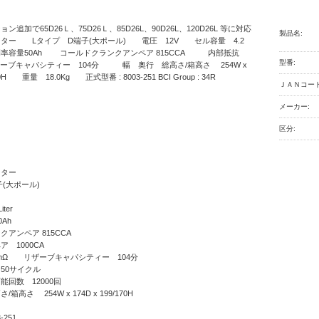
追加で65D26Ｌ、75D26Ｌ、85D26L、90D26L、120D26L 等に対応
製品名:
ー Lタイプ D端子(大ポール) 電圧 12V セル容量 4.2
0時間率容量50Ah コールドクランクアンペア 815CCA 内部抵抗
型番:
ザーブキャパシティー 104分 幅 奥行 総高さ/箱高さ 254W x
170H 重量 18.0Kg 正式型番 : 8003-251 BCI Group : 34R
ＪＡＮコード
メーカー:
区分:
ター
(大ポール)
ter
Ah
アンペア 815CCA
 1000CA
3mΩ リザーブキャパシティー 104分
50サイクル
能回数 12000回
高さ 254W x 174D x 199/170H
-251