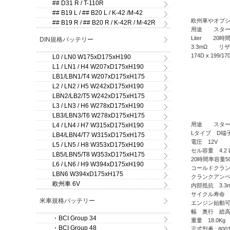
## D31 R / T-110R
## B19 L / ## B20 L / K-42 /M-42
欧州車やオプション
## B19 R / ## B20 R / K-42R / M-42R
用途 スタータ
Liter 2
DIN規格バッテリー
3.3mΩ リ
174D x 199/
L0 / LN0 W175xD175xH190
L1 / LN1 / H4 W207xD175xH190
LB1/LBN1/T4 W207xD175xH175
L2 / LN2 / H5 W242xD175xH190
LBN2/LB2/T5 W242xD175xH175
L3 / LN3 / H6 W278xD175xH190
LB3/LBN3/T6 W278xD175xH175
用途 スター
L4 / LN4 / H7 W315xD175xH190
Lタイプ D端子
LB4/LBN4/T7 W315xD175xH175
電圧 12V
L5 / LN5 / H8 W353xD175xH190
セル容量 4.2 Li
LB5/LBN5/T8 W353xD175xH175
20時間率容量50
L6 / LN6 / H9 W394xD175xH190
コールドクランク
LBN6 W394xD175xH175
クランクアンペア
欧州車 6V
内部抵抗 3.
サイクル寿命 
米車規格バッテリー
エンジン始動可
幅 奥行 総高さ/箱
・BCI Group 34
重量 18.0Kg
・BCI Group 48
正式型番 : 8003