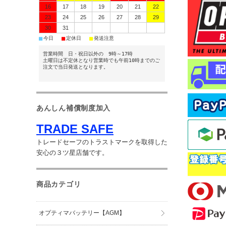
16
17
18
19
20
21
22
23
24
25
26
27
28
29
30
31
■
■
■
今日
定休日
発送注意
営業時間 日・祝日以外の 9時～17時
土曜日は不定休となり営業時でも午前10時までのご
注文で当日発送となります。
あんしん補償制度加入
TRADE SAFE
トレードセーフのトラストマークを取得した
安心の３ツ星店舗です。
商品カテゴリ
オプティマバッテリー【AGM】