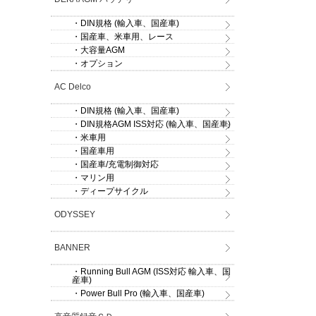
・DIN規格 (輸入車、国産車)
・国産車、米車用、レース
・大容量AGM
・オプション
AC Delco
・DIN規格 (輸入車、国産車)
・DIN規格AGM ISS対応 (輸入車、国産車)
・米車用
・国産車用
・国産車/充電制御対応
・マリン用
・ディープサイクル
ODYSSEY
BANNER
・Running Bull AGM (ISS対応 輸入車、国
産車)
・Power Bull Pro (輸入車、国産車)