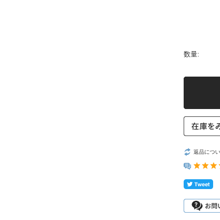
数量:
返品につ