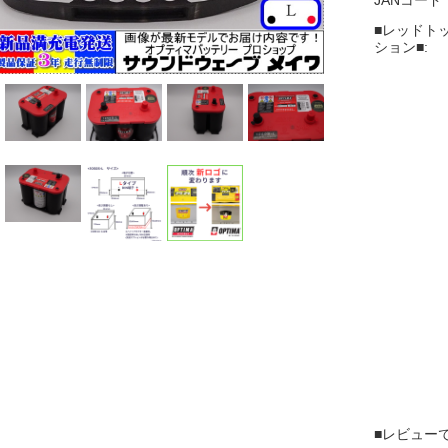
JANコード
■レッドトッ
ション■:
■レビューで