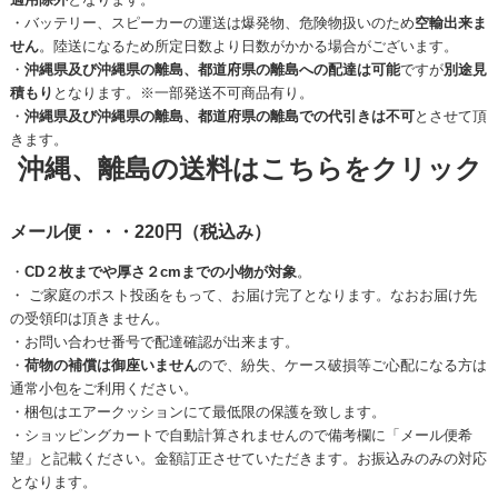
・バッテリー、スピーカーの運送は爆発物、危険物扱いのため
空輸出来ま
せん
。陸送になるため所定日数より日数がかかる場合がございます。
・
沖縄県及び沖縄県の離島、都道府県の離島への配達は可能
ですが
別途見
積もり
となります。※一部発送不可商品有り。
・
沖縄県及び沖縄県の離島、都道府県の離島での代引きは不可
とさせて頂
きます。
沖縄、離島の送料はこちらをクリック
メール便・・・220円（税込み）
・
CD２枚までや厚さ２cmまでの小物が対象
。
・ ご家庭のポスト投函をもって、お届け完了となります。なおお届け先
の受領印は頂きません。
・お問い合わせ番号で配達確認が出来ます。
・
荷物の補償は御座いません
ので、紛失、ケース破損等ご心配になる方は
通常小包をご利用ください。
・梱包はエアークッションにて最低限の保護を致します。
・ショッピングカートで自動計算されませんので備考欄に「メール便希
望」と記載ください。金額訂正させていただきます。お振込みのみの対応
となります。