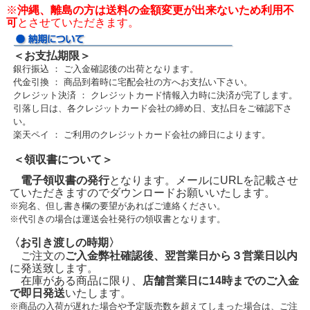
※
沖縄、離島の方は送料の金額変更が出来ないため利用不
可
とさせていただきます。
＜お支払期限＞
銀行振込 ： ご入金確認後の出荷となります。
代金引換 ： 商品到着時に宅配会社の方へお支払い下さい。
クレジット決済 ： クレジットカード情報入力時に決済が完了します。
引落し日は、各クレジットカード会社の締め日、支払日をご確認下さ
い。
楽天ペイ ： ご利用のクレジットカード会社の締日によります。
＜領収書について＞
電子領収書の発行
となります。メールにURLを記載させ
ていただきますのでダウンロードお願いいたします。
※宛名、但し書き欄の要望があればご連絡ください。
※代引きの場合は運送会社発行の領収書となります。
〈お引き渡しの時期〉
ご注文の
ご入金弊社確認後、翌営業日から３営業日以内
に発送致します。
在庫がある商品に限り、
店舗営業日に14時までのご入金
で即日発送
いたします。
※商品の入荷が遅れた場合や予定販売数を超えてしまった場合は、ご注