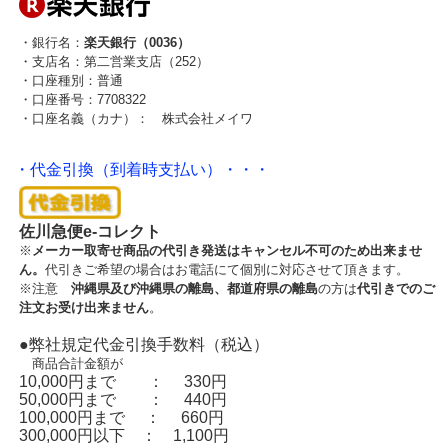
・銀行名：
楽天銀行（0036）
・支店名：第二営業支店（252）
・口座種別：普通
・口座番号：7708322
・口座名義（カナ）： 株式会社メイワ
・代金引換（到着時支払い）・・・
佐川急便e-コレクト
※
メーカー取寄せ商品の代引き発送はキャンセル不可のため出来ませ
ん。
代引きご希望の場合はお電話にて個別に対応させて頂きます。
※注意
沖縄県及び沖縄県の離島、都道府県の離島
の方は
代引きでのご
注文お受け出来ません
。
●弊社規定代金引換手数料（税込）
商品合計金額が
10,000円まで ： 330円
50,000円まで ： 440円
100,000円まで ： 660円
300,000円以下 ： 1,100円