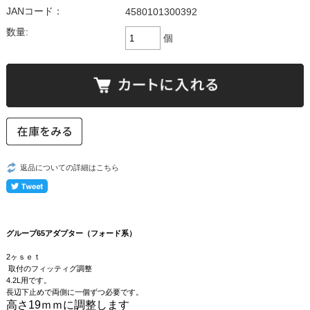
JANコード：
4580101300392
数量:
個
返品についての詳細はこちら
グループ65アダプター（フォード系）
2ヶｓｅｔ
取付のフィッティグ調整
4.2L用です。
長辺下止めで両側に一個ずつ必要です。
高さ19ｍｍに調整します