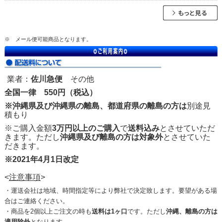
※ メール便可能商品となります。
業者：
佐川急便
その他
全国一律 550円（税込）
※沖縄県及び沖縄県の離島、都道府県の離島の方は
別途見
積もり
※ご購入金額
3万円以上のご購入
で
送料込み
とさせていただ
きます。ただし
沖縄県及び離島の方は対象外
とさせていた
だきます。
※2021年4月1日改定
<
注意事項
>
・運送会社は地域、時間指定等により弊社で決定致します。要望がある場
合はご連絡ください。
・商品を2個以上ご注文の時も
送料は1ヶ口
です。ただし
沖縄、離島の方は
適用除外
となります。