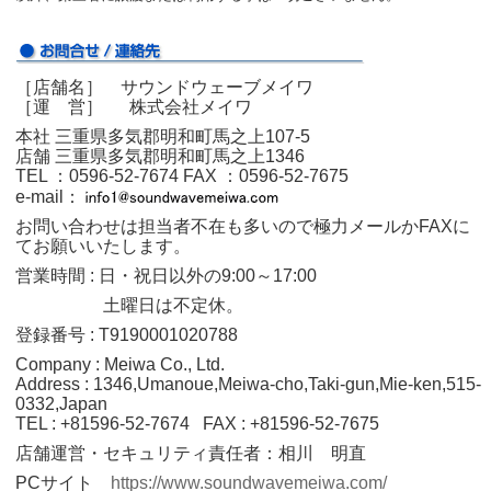
［店舗名］ サウンドウェーブメイワ
［運 営］ 株式会社メイワ
本社 三重県多気郡明和町馬之上107-5
店舗 三重県多気郡明和町馬之上1346
TEL ：0596‐52‐7674
FAX ：0596‐52‐7675
e-mail：
お問い合わせは担当者不在も多いので極力メールかFAXに
てお願いいたします。
営業時間 : 日・祝日以外の9:00～17:00
土曜日は不定休。
登録番号 : T9190001020788
Company : Meiwa Co., Ltd.
Address : 1346,Umanoue,Meiwa-cho,Taki-gun,Mie-ken,515-
0332,Japan
TEL : +81596-52-7674 FAX : +81596-52-7675
店舗運営・セキュリティ責任者：相川 明直
PCサイト
https://www.soundwavemeiwa.com/