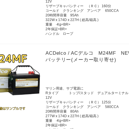
12V
リザーブキャパシティー （ＲＣ） 160分
コールド クランキング アンペア 650CCA
20時間率容量 95Ah
322W x 174D x 227H ( 総高/箱高 )
重量 -Kg<BR>
2年保証<BR>
ハンドル ロープ
ACDelco / ACデルコ M24
バッテリー(メーカー取り寄せ)
マリン用途、サブ電源に
Rタイプ トップ/スタッド デュアルターミナル
12V
リザーブキャパシティー （ＲＣ） 125分
コールド クランキング アンペア 580CCA
20時間率容量 80Ah
277W x 174D x 227H ( 総高/箱高 )
重量 -Kg<BR>
2年保証<BR>