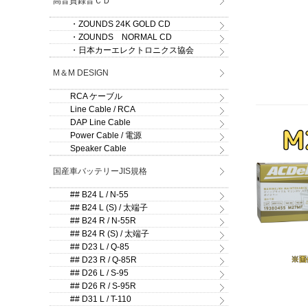
高音質録音ＣＤ
・ZOUNDS 24K GOLD CD
・ZOUNDS NORMAL CD
・日本カーエレクトロニクス協会
M＆M DESIGN
RCA ケーブル
Line Cable / RCA
DAP Line Cable
Power Cable / 電源
Speaker Cable
国産車バッテリーJIS規格
## B24 L / N-55
## B24 L (S) / 太端子
## B24 R / N-55R
## B24 R (S) / 太端子
## D23 L / Q-85
## D23 R / Q-85R
## D26 L / S-95
## D26 R / S-95R
## D31 L / T-110