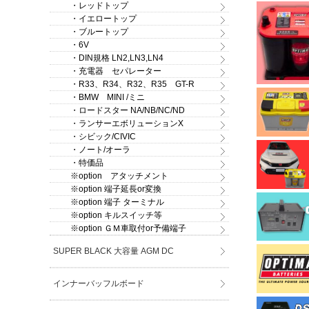
・レッドトップ
・イエロートップ
・ブルートップ
・6V
・DIN規格 LN2,LN3,LN4
・充電器 セパレーター
・R33、R34、R32、R35 GT-R
・BMW MINI /ミニ
・ロードスター NA/NB/NC/ND
・ランサーエボリューションX
・シビック/CIVIC
・ノート/オーラ
・特価品
※option アタッチメント
※option 端子延長or変換
※option 端子 ターミナル
※option キルスイッチ等
※option ＧＭ車取付or予備端子
SUPER BLACK 大容量 AGM DC
インナーバッフルボード