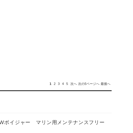
1
2
3
4
5
次へ
次の5ページへ
最後へ
MF NEWボイジャー マリン用メンテナンスフリー