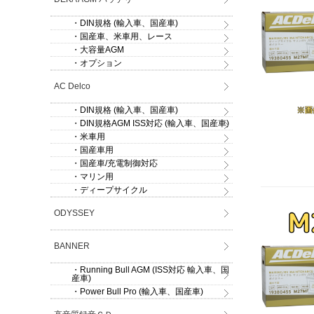
・DIN規格 (輸入車、国産車)
・国産車、米車用、レース
・大容量AGM
・オプション
AC Delco
・DIN規格 (輸入車、国産車)
・DIN規格AGM ISS対応 (輸入車、国産車)
・米車用
・国産車用
・国産車/充電制御対応
・マリン用
・ディープサイクル
ODYSSEY
BANNER
・Running Bull AGM (ISS対応 輸入車、国
産車)
・Power Bull Pro (輸入車、国産車)