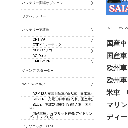
バッテリー関連オプション
サブバッテリー
TOP
AC De
バッテリー充電器
・OPTIMA
国産車
・CTEK / シーテック
・NOCO / ノコ
国産車
・AC Delco
・OMEGA PRO
欧州車
ジャンプ スターター
欧州車
VARTA / バルタ
米車 
・AGM ISS.充電制御車 (輸入車、国産車)
・SILVER 充電制御車 (輸入車、国産車)
マリン
・BLUE 充電制御車対応 (輸入車、国産
車)
・国産車用 ハイブリッド補機 アイドリン
ディー
グストップ対応
パナソニック caos