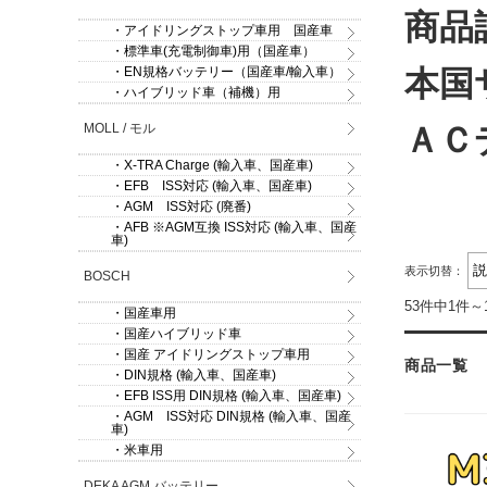
商品
・アイドリングストップ車用 国産車
・標準車(充電制御車)用（国産車）
・EN規格バッテリー（国産車/輸入車）
本国
・ハイブリッド車（補機）用
MOLL / モル
ＡＣ
・X-TRA Charge (輸入車、国産車)
・EFB ISS対応 (輸入車、国産車)
・AGM ISS対応 (廃番)
・AFB ※AGM互換 ISS対応 (輸入車、国産
車)
表示切替：
BOSCH
53件中1件～
・国産車用
・国産ハイブリッド車
・国産 アイドリングストップ車用
商品一覧
・DIN規格 (輸入車、国産車)
・EFB ISS用 DIN規格 (輸入車、国産車)
・AGM ISS対応 DIN規格 (輸入車、国産
車)
・米車用
DEKA AGM バッテリー