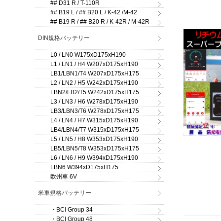
## D31 R / T-110R
## B19 L / ## B20 L / K-42 /M-42
## B19 R / ## B20 R / K-42R / M-42R
DIN規格バッテリー
L0 / LN0 W175xD175xH190
L1 / LN1 / H4 W207xD175xH190
LB1/LBN1/T4 W207xD175xH175
L2 / LN2 / H5 W242xD175xH190
LBN2/LB2/T5 W242xD175xH175
L3 / LN3 / H6 W278xD175xH190
LB3/LBN3/T6 W278xD175xH175
L4 / LN4 / H7 W315xD175xH190
LB4/LBN4/T7 W315xD175xH175
L5 / LN5 / H8 W353xD175xH190
LB5/LBN5/T8 W353xD175xH175
L6 / LN6 / H9 W394xD175xH190
LBN6 W394xD175xH175
欧州車 6V
米車規格バッテリー
・BCI Group 34
・BCI Group 48