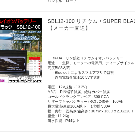
ハンドル ロープ
SBL12-100 リチウム / SUPER 
【メーカー直送】
LiFePO4 リン酸鉄リチウムイオンバッテリー
用途 魚探、モーターの電源用、ディープサイクル
高度BMS内蔵
・Bluetoothによるスマホアプリで監視
・過放電負荷電圧10.5Vで遮断
電圧 12V規格（13.2V）
M8穴 DIN端子付属、絶縁カバー付属
コールドクランクアンペア : 300 CCA
リザーブキャパシティー (RC) : 240分 100Ah
最大電流/連続100A以下 １秒間/300A
幅 奥行 総高さ/箱高さ : 307W x 168D x 210/220H
重量 : 11.2Kg
耐水性能 : IP44以上