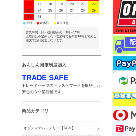
16
17
18
19
20
21
22
23
24
25
26
27
28
29
30
31
■
■
■
今日
定休日
発送注意
営業時間 日・祝日以外の 9時～17時
土曜日は不定休となり営業時でも午前10時までのご
注文で当日発送となります。
あんしん補償制度加入
TRADE SAFE
トレードセーフのトラストマークを取得した
安心の３ツ星店舗です。
商品カテゴリ
オプティマバッテリー【AGM】