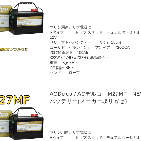
マリン用途、サブ電源に
Rタイプ トップ/スタッド デュアルターミナル
12V
リザーブキャパシティー （ＲＣ） 180分
コールド クランキング アンペア 720CCA
20時間率容量 100Ah
322W x 174D x 232H ( 総高/箱高 )
重量 -Kg<BR>
2年保証<BR>
ハンドル ロープ
ACDelco / ACデルコ M27
バッテリー(メーカー取り寄せ)
マリン用途、サブ電源に
Rタイプ トップ/スタッド デュアルターミナル