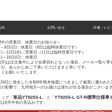
案内
お問い合せ
評価・レビ
間中の営業日、休業日のお知らせ＞
土)～9日(日)：休業日（8日は臨時休業日です）
(月)～12日(水)：営業日（11日は臨時営業日です）
木)～16日(日)：休業日
7日(月)は注文集中により在庫切れとなった場合、メーカー取り
すが、あらかじめご了承いただけますと幸いです。
しくお願いいたします。
7月28日に発生した令和8年熊本地震につきまして被害に遭われ
震の影響で、九州地方へのお届けは遅れが出る場合がございま
単品YT925S-L
YT925S-L GT-R標準仕様
トップ「
」と「
荷は8月中旬の見込みです。