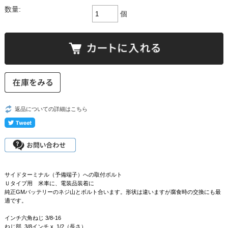
数量:
個
返品についての詳細はこちら
サイドターミナル（予備端子）への取付ボルト
Ｕタイプ用 米車に、電装品装着に
純正GMバッテリーのネジ山とボルト合います。形状は違いますが腐食時の交換にも最
適です。
インチ六角ねじ 3/8-16
ねじ部 3/8インチ x 1/2（長さ）