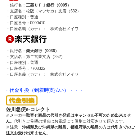
・銀行名：
三菱ＵＦＪ銀行（0005）
・支店名：松阪（マツサカ）支店（532）
・口座種別：普通
・口座番号：0090410
・口座名義（カナ）： 株式会社メイワ
・銀行名：
楽天銀行（0036）
・支店名：第二営業支店（252）
・口座種別：普通
・口座番号：7708322
・口座名義（カナ）： 株式会社メイワ
・代金引換（到着時支払い）・・・
佐川急便e-コレクト
※
メーカー取寄せ商品の代引き発送はキャンセル不可のため出来ませ
ん。
代引きご希望の場合はお電話にて個別に対応させて頂きます。
※注意
沖縄県及び沖縄県の離島、都道府県の離島
の方は
代引きでのご
注文お受け出来ません
。