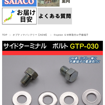
TOP
オプティマバッテリー【AGM】
※option ＧＭ車取付or予備端子