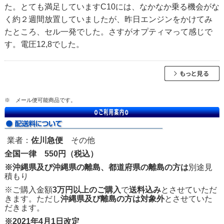
た。とても満足していますC10には、なかなか乗る機会がな
く約２週間放置していましたが、昨日エンジンをかけてみ
たところ、セル一発でした。さすがオプティマって感じで
す。電圧12,8でした。
※ メール便可能商品です。
業者：
佐川急便
その他
全国一律 550円（税込）
※沖縄県及び沖縄県の離島、都道府県の離島の方は
別途見
積もり
※ご購入金額
3万円以上のご購入
で
送料込み
とさせていただ
きます。ただし
沖縄県及び離島の方は対象外
とさせていた
だきます。
※2021年4月1日改定