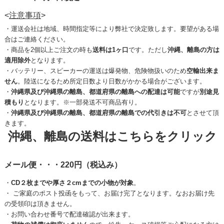
<
注意事項
>
・運送会社は地域、時間指定等により弊社で決定致します。要望がある場
合はご連絡ください。
・商品を2個以上ご注文の時も
送料は1ヶ口
です。ただし
沖縄、離島の方は
適用除外
となります。
・バッテリー、スピーカーの運送は爆発物、危険物扱いのため
空輸出来ま
せん
。陸送になるため所定日数より日数がかかる場合がございます。
・
沖縄県及び沖縄県の離島、都道府県の離島への配達は可能
ですが
別途見
積もり
となります。※一部発送不可商品有り。
・
沖縄県及び沖縄県の離島、都道府県の離島での代引きは不可
とさせて頂
きます。
沖縄、離島の送料はこちらをクリック
メール便・・・220円（税込み）
・
CD２枚までや厚さ２cmまでの小物が対象
。
・ ご家庭のポスト投函をもって、お届け完了となります。なおお届け先
の受領印は頂きません。
・お問い合わせ番号で配達確認が出来ます。