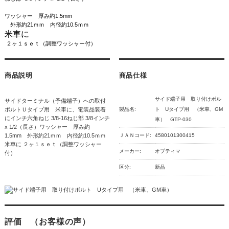
ワッシャー 厚み約1.5mm
外形約21ｍｍ 内径約10.5ｍｍ
米車に
２ヶ１ｓｅｔ（調整ワッシャー付）
商品説明
商品仕様
サイド端子用 取り付けボル
サイドターミナル（予備端子）への取付
ボルトＵタイプ用 米車に、電装品装着
製品名:
ト Uタイプ用 （米車、GM
にインチ六角ねじ 3/8-16ねじ部 3/8インチ
車） GTP-030
x 1/2（長さ）ワッシャー 厚み約
1.5mm 外形約21ｍｍ 内径約10.5ｍｍ
ＪＡＮコード:
4580101300415
米車に ２ヶ１ｓｅｔ（調整ワッシャー
メーカー:
オプティマ
付）
区分:
新品
評価 （お客様の声）