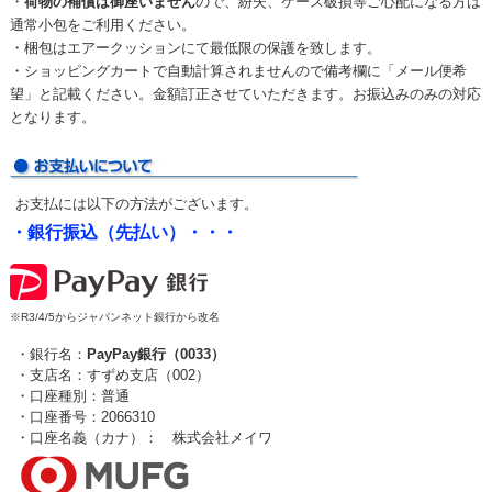
・
荷物の補償は御座いません
ので、紛失、ケース破損等ご心配になる方は
通常小包をご利用ください。
・梱包はエアークッションにて最低限の保護を致します。
・ショッピングカートで自動計算されませんので備考欄に「メール便希
望」と記載ください。金額訂正させていただきます。お振込みのみの対応
となります。
お支払には以下の方法がございます。
・銀行振込（先払い）・・・
※R3/4/5からジャパンネット銀行から改名
・銀行名：
PayPay銀行（0033）
・支店名：すずめ支店（002）
・口座種別：普通
・口座番号：2066310
・口座名義（カナ）： 株式会社メイワ