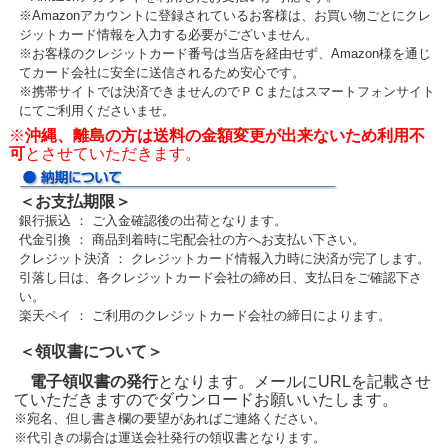
※Amazonアカウントに登録されているお客様は、お買い物ごとにクレ
ジットカード情報を入力する必要がございません。
※お客様のクレジットカード番号は当店を経由せず、Amazon様を通じ
てカード会社に安全に送信されるため安心です。
※携帯サイトでは決済できませんのでＰＣまたはスマートフォンサイト
にてご利用くださいませ。
※
沖縄、離島の方は送料の金額変更が出来ないため利用不
可
とさせていただきます。
＜お支払期限＞
銀行振込 ： ご入金確認後の出荷となります。
代金引換 ： 商品到着時に宅配会社の方へお支払い下さい。
クレジット決済 ： クレジットカード情報入力時に決済が完了します。
引落し日は、各クレジットカード会社の締め日、支払日をご確認下さ
い。
楽天ペイ ： ご利用のクレジットカード会社の締日によります。
＜領収書について＞
電子領収書の発行
となります。メールにURLを記載させ
ていただきますのでダウンロードお願いいたします。
※宛名、但し書き欄の要望があればご連絡ください。
※代引きの場合は運送会社発行の領収書となります。