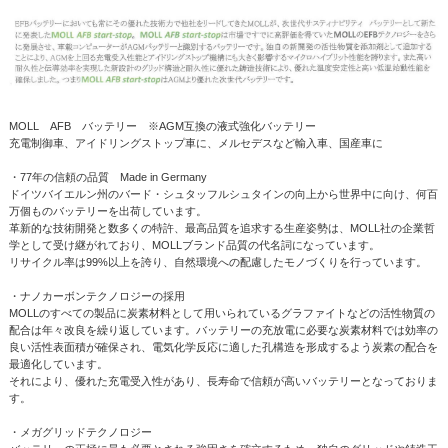
MOLL AFB バッテリー ※AGM互換の液式強化バッテリー
充電制御車、アイドリングストップ車に、メルセデスなど輸入車、国産車に
・77年の信頼の品質 Made in Germany
ドイツバイエルン州のバード・シュタッフルシュタインの向上から世界中に向け、何百
万個ものバッテリーを出荷しています。
革新的な技術開発と数多くの特許、最高品質を追求する生産姿勢は、MOLL社の企業哲
学として受け継がれており、MOLLブランド品質の代名詞になっています。
リサイクル率は99%以上を誇り、自然環境への配慮したモノづくりを行っています。
・ナノカーボンテクノロジーの採用
MOLLのすべての製品に炭素材料として用いられているグラファイトなどの活性物質の
配合は年々改良を繰り返しています。バッテリーの充放電に必要な炭素材料では効率の
良い活性表面積が確保され、電気化学反応に適した孔構造を形成するよう炭素の配合を
最適化しています。
それにより、優れた充電受入性があり、長寿命で信頼が高いバッテリーとなっておりま
す。
・メガグリッドテクノロジー