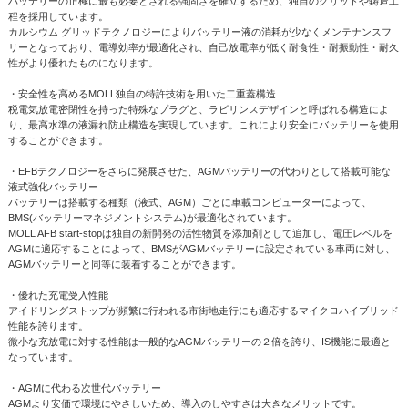
バッテリーの正極に最も必要とされる強固さを確立するため、独自のグリッドや鋳造工
程を採用しています。
カルシウム グリッドテクノロジーによりバッテリー液の消耗が少なくメンテナンスフ
リーとなっており、電導効率が最適化され、自己放電率が低く耐食性・耐振動性・耐久
性がより優れたものになります。
・安全性を高めるMOLL独自の特許技術を用いた二重蓋構造
税電気放電密閉性を持った特殊なプラグと、ラビリンスデザインと呼ばれる構造によ
り、最高水準の液漏れ防止構造を実現しています。これにより安全にバッテリーを使用
することができます。
・EFBテクノロジーをさらに発展させた、AGMバッテリーの代わりとして搭載可能な
液式強化バッテリー
バッテリーは搭載する種類（液式、AGM）ごとに車載コンピューターによって、
BMS(バッテリーマネジメントシステム)が最適化されています。
MOLL AFB start-stopは独自の新開発の活性物質を添加剤として追加し、電圧レベルを
AGMに適応することによって、BMSがAGMバッテリーに設定されている車両に対し、
AGMバッテリーと同等に装着することができます。
・優れた充電受入性能
アイドリングストップが頻繁に行われる市街地走行にも適応するマイクロハイブリッド
性能を誇ります。
微小な充放電に対する性能は一般的なAGMバッテリーの２倍を誇り、IS機能に最適と
なっています。
・AGMに代わる次世代バッテリー
AGMより安価で環境にやさしいため、導入のしやすさは大きなメリットです。