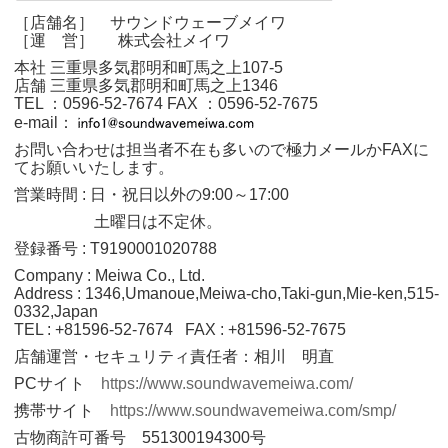
［店舗名］ サウンドウェーブメイワ
［運 営］ 株式会社メイワ
本社 三重県多気郡明和町馬之上107-5
店舗 三重県多気郡明和町馬之上1346
TEL ：0596‐52‐7674
FAX ：0596‐52‐7675
e-mail：
お問い合わせは担当者不在も多いので極力メールかFAXに
てお願いいたします。
営業時間 : 日・祝日以外の9:00～17:00
土曜日は不定休。
登録番号 : T9190001020788
Company : Meiwa Co., Ltd.
Address : 1346,Umanoue,Meiwa-cho,Taki-gun,Mie-ken,515-
0332,Japan
TEL : +81596-52-7674 FAX : +81596-52-7675
店舗運営・セキュリティ責任者：相川 明直
PCサイト
https://www.soundwavemeiwa.com/
携帯サイト
https://www.soundwavemeiwa.com/smp/
古物商許可番号 551300194300号