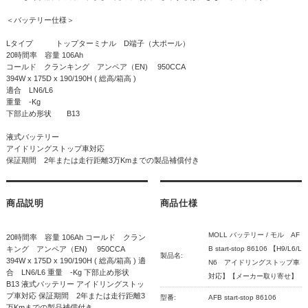
＜バッテリー仕様＞
Lタイプ トップターミナル D端子（大ポール）
20時間率 容量 106Ah
コールド クランキング アンペア（EN) 950CCA
394W x 175D x 190/190H ( 総高/箱高 )
適合 LN6/L6
重量 -Kg
下部止め形状 B13
液式バッテリー
アイドリングストップ車対応
保証期間 2年または走行距離3万Kmまでの製品補償付き
商品説明
商品仕様
MOLL バッテリー / モル AF
20時間率 容量 106Ah コールド クラン
キング アンペア（EN) 950CCA
B start-stop 86106 【H9/L6/L
製品名:
394W x 175D x 190/190H ( 総高/箱高 ) 適
N6 アイドリングストップ車
合 LN6/L6 重量 -Kg 下部止め形状
対応】【メーカー取り寄せ】
B13 液式バッテリー アイドリングストッ
プ車対応 保証期間 2年または走行距離3
型番:
AFB start-stop 86106
万Kmまでの製品補償付き