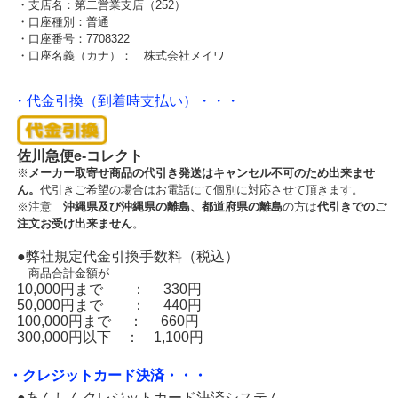
・支店名：第二営業支店（252）
・口座種別：普通
・口座番号：7708322
・口座名義（カナ）： 株式会社メイワ
・代金引換（到着時支払い）・・・
佐川急便e-コレクト
※
メーカー取寄せ商品の代引き発送はキャンセル不可のため出来ませ
ん。
代引きご希望の場合はお電話にて個別に対応させて頂きます。
※注意
沖縄県及び沖縄県の離島、都道府県の離島
の方は
代引きでのご
注文お受け出来ません
。
●弊社規定代金引換手数料（税込）
商品合計金額が
10,000円まで ： 330円
50,000円まで ： 440円
100,000円まで ： 660円
300,000円以下 ： 1,100円
・クレジットカード決済・・・
●あんしんクレジットカード決済システム