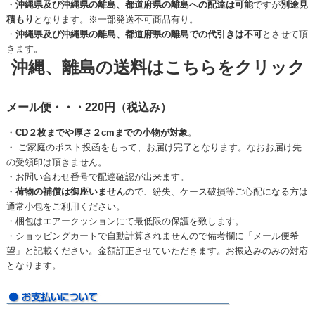
・
沖縄県及び沖縄県の離島、都道府県の離島への配達は可能
ですが
別途見
積もり
となります。※一部発送不可商品有り。
・
沖縄県及び沖縄県の離島、都道府県の離島での代引きは不可
とさせて頂
きます。
沖縄、離島の送料はこちらをクリック
メール便・・・220円（税込み）
・
CD２枚までや厚さ２cmまでの小物が対象
。
・ ご家庭のポスト投函をもって、お届け完了となります。なおお届け先
の受領印は頂きません。
・お問い合わせ番号で配達確認が出来ます。
・
荷物の補償は御座いません
ので、紛失、ケース破損等ご心配になる方は
通常小包をご利用ください。
・梱包はエアークッションにて最低限の保護を致します。
・ショッピングカートで自動計算されませんので備考欄に「メール便希
望」と記載ください。金額訂正させていただきます。お振込みのみの対応
となります。