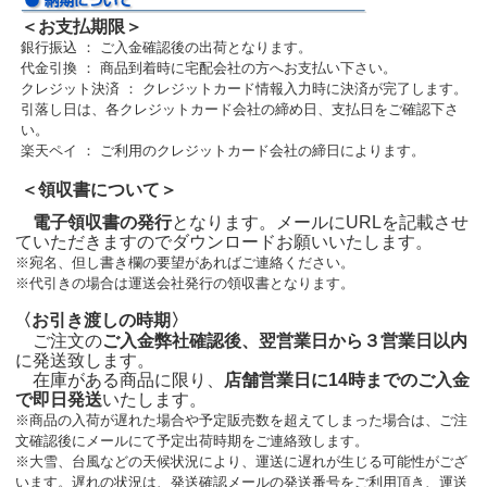
＜お支払期限＞
銀行振込 ： ご入金確認後の出荷となります。
代金引換 ： 商品到着時に宅配会社の方へお支払い下さい。
クレジット決済 ： クレジットカード情報入力時に決済が完了します。
引落し日は、各クレジットカード会社の締め日、支払日をご確認下さ
い。
楽天ペイ ： ご利用のクレジットカード会社の締日によります。
＜領収書について＞
電子領収書の発行
となります。メールにURLを記載させ
ていただきますのでダウンロードお願いいたします。
※宛名、但し書き欄の要望があればご連絡ください。
※代引きの場合は運送会社発行の領収書となります。
〈お引き渡しの時期〉
ご注文の
ご入金弊社確認後、翌営業日から３営業日以内
に発送致します。
在庫がある商品に限り、
店舗営業日に14時までのご入金
で即日発送
いたします。
※商品の入荷が遅れた場合や予定販売数を超えてしまった場合は、ご注
文確認後にメールにて予定出荷時期をご連絡致します。
※大雪、台風などの天候状況により、運送に遅れが生じる可能性がござ
います。遅れの状況は、発送確認メールの発送番号をご利用頂き、運送