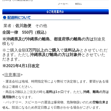
メーカー:
MOLL
業者：
佐川急便
その他
全国一律 550円（税込）
※沖縄県及び沖縄県の離島、都道府県の離島の方は
別途見
積もり
※ご購入金額
3万円以上のご購入
で
送料込み
とさせていただ
きます。ただし
沖縄県及び離島の方は対象外
とさせていた
だきます。
※2021年4月1日改定
<
注意事項
>
・運送会社は地域、時間指定等により弊社で決定致します。要望がある場
合はご連絡ください。
・商品を2個以上ご注文の時も
送料は1ヶ口
です。ただし
沖縄、離島の方は
適用除外
となります。
・バッテリー、スピーカーの運送は爆発物、危険物扱いのため
空輸出来ま
せん
。陸送になるため所定日数より日数がかかる場合がございます。