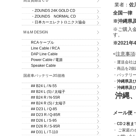
高音質録音ＣＤ
業者：
佐
・ZOUNDS 24K GOLD CD
全国一律 
・ZOUNDS NORMAL CD
※沖縄県
・日本カーエレクトロニクス協会
※ご購入
M＆M DESIGN
す。
※2021年
RCA ケーブル
Line Cable / RCA
<
注意事項
DAP Line Cable
Power Cable / 電源
・運送会社
Speaker Cable
・商品を2個
・バッテリ
国産車バッテリーJIS規格
・
沖縄県及
## B24 L / N-55
・
沖縄県及
## B24 L (S) / 太端子
沖縄
## B24 R / N-55R
## B24 R (S) / 太端子
## D23 L / Q-85
メール便・
## D23 R / Q-85R
## D26 L / S-95
・
CD２枚ま
## D26 R / S-95R
・ ご家庭
## D31 L / T-110