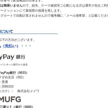
わせ番号で配達確認が出来ます。
償は御座いません
ので、紛失、ケース破損等ご心配になる方は通常小包をご利
アークッションにて最低限の保護を致します。
ングカートで自動計算されませんので備考欄に「メール便希望」と記載くださ
以下の方法がございます。
込（先払い）・・・
らジャパンネット銀行から改名
PayPay銀行（0033）
ずめ支店（002）
：普通
066310
（カナ）： 株式会社メイワ
三菱ＵＦＪ銀行（0005）