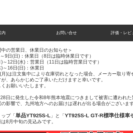
案内
お問い合せ
評価・レビ
間中の営業日、休業日のお知らせ＞
土)～9日(日)：休業日（8日は臨時休業日です）
(月)～12日(水)：営業日（11日は臨時営業日です）
木)～16日(日)：休業日
7日(月)は注文集中により在庫切れとなった場合、メーカー取り
すが、あらかじめご了承いただけますと幸いです。
しくお願いいたします。
7月28日に発生した令和8年熊本地震につきまして被害に遭われ
震の影響で、九州地方へのお届けは遅れが出る場合がございま
単品YT925S-L
YT925S-L GT-R標準仕様
トップ「
」と「
荷は8月中旬の見込みです。