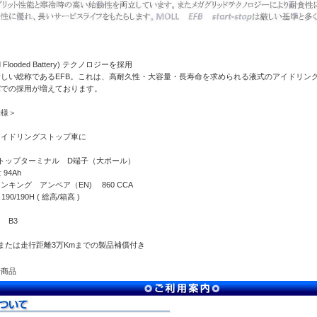
ed Flooded Battery) テクノロジーを採用
しい総称であるEFB。これは、高耐久性・大容量・長寿命を求められる液式のアイドリン
パでの採用が増えております。
仕様＞
アイドリングストップ車に
ップターミナル D端子（大ポール）
94Ah
キング アンペア（EN) 860 CCA
x 190/190H ( 総高/箱高 )
 B3
または走行距離3万Kmまでの製品補償付き
せ商品