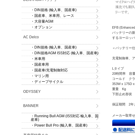
・DIN規格 (輸入車、国産車)
・国産車、米車用、レース
・大容量AGM
・オプション
EFB (Enhanc
バッテリーの新
AC Delco
するヨーロッ
・DIN規格 (輸入車、国産車)
＜バッテリー
・DIN規格AGM ISS対応 (輸入車、国産車)
充電制御車、
・米車用
・国産車用
Lタイプ ト
・国産車/充電制御対応
20時間率 容量 
・マリン用
コールド クラン
・ディープサイクル
353W x 175D 
重量 Kg
ODYSSEY
下部止め形状
保証期間 2年
BANNER
メーカー取寄
・Running Bull AGM (ISS対応 輸入車、国
産車)
・Power Bull Pro (輸入車、国産車)