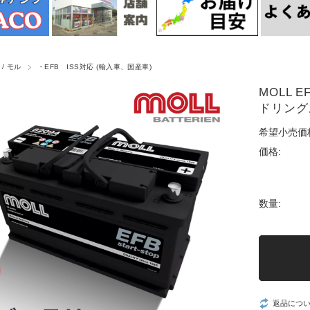
 / モル
・EFB ISS対応 (輸入車、国産車)
MOLL E
ドリング
希望小売価
価格:
数量:
返品につ