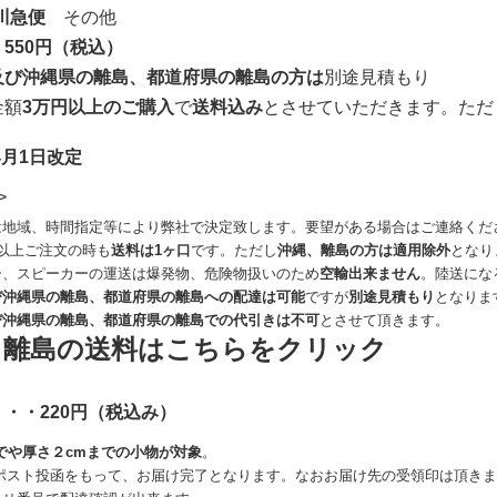
川急便
その他
550円（税込）
及び沖縄県の離島、都道府県の離島の方は
別途見積もり
金額
3万円以上のご購入
で
送料込み
とさせていただきます。ただ
4月1日改定
>
は地域、時間指定等により弊社で決定致します。要望がある場合はご連絡くだ
以上ご注文の時も
送料は1ヶ口
です。ただし
沖縄、離島の方は適用除外
となり
ー、スピーカーの運送は爆発物、危険物扱いのため
空輸出来ません
。陸送にな
び沖縄県の離島、都道府県の離島への配達は可能
ですが
別途見積もり
となりま
び沖縄県の離島、都道府県の離島での代引きは不可
とさせて頂きます。
、離島の送料はこちらをクリック
・・220円（税込み）
でや厚さ２cmまでの小物が対象
。
のポスト投函をもって、お届け完了となります。なおお届け先の受領印は頂き