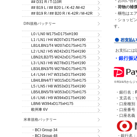
・お問い合
## D31 R / T-110R
・
荷物の補
## B19 L / ## B20 L / K-42 /M-42
・梱包はエ
## B19 R / ## B20 R / K-42R / M-42R
・ショッピ
DIN規格バッテリー
す。
L0 / LN0 W175xD175xH190
L1 / LN1 / H4 W207xD175xH190
LB1/LBN1/T4 W207xD175xH175
お支払には
L2 / LN2 / H5 W242xD175xH190
LBN2/LB2/T5 W242xD175xH175
・銀行振
L3 / LN3 / H6 W278xD175xH190
LB3/LBN3/T6 W278xD175xH175
L4 / LN4 / H7 W315xD175xH190
LB4/LBN4/T7 W315xD175xH175
※R3/4/5か
L5 / LN5 / H8 W353xD175xH190
・銀行名：
LB5/LBN5/T8 W353xD175xH175
・支店名：す
L6 / LN6 / H9 W394xD175xH190
・口座種別
LBN6 W394xD175xH175
・口座番号：2
欧州車 6V
・口座名義
米車規格バッテリー
・BCI Group 34
・銀行名：
・BCI Group 48