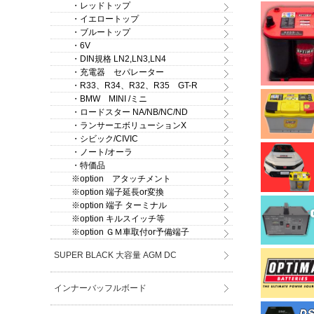
・レッドトップ
・イエロートップ
・ブルートップ
・6V
・DIN規格 LN2,LN3,LN4
・充電器 セパレーター
・R33、R34、R32、R35 GT-R
・BMW MINI /ミニ
・ロードスター NA/NB/NC/ND
・ランサーエボリューションX
・シビック/CIVIC
・ノート/オーラ
・特価品
※option アタッチメント
※option 端子延長or変換
※option 端子 ターミナル
※option キルスイッチ等
※option ＧＭ車取付or予備端子
SUPER BLACK 大容量 AGM DC
インナーバッフルボード