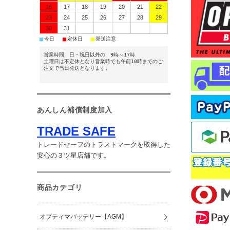
16
17
18
19
20
21
22
23
24
25
26
27
28
29
30
31
■
■
■
今日
定休日
発送注意
営業時間 日・祝日以外の 9時～17時
土曜日は不定休となり営業時でも午前10時までのご
注文で当日発送となります。
あんしん補償制度加入
TRADE SAFE
トレードセーフのトラストマークを取得した
安心の３ツ星店舗です。
商品カテゴリ
オプティマバッテリー【AGM】