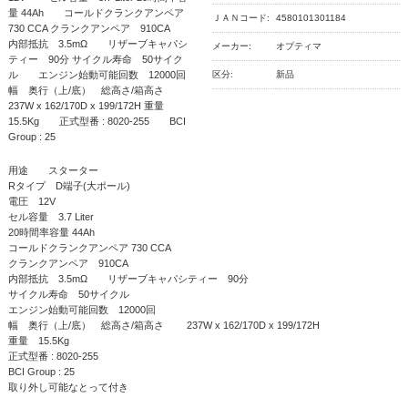
量 44Ah コールドクランクアンペア
ＪＡＮコード:
4580101301184
730 CCA クランクアンペア 910CA
内部抵抗 3.5mΩ リザーブキャパシ
メーカー:
オプティマ
ティー 90分 サイクル寿命 50サイク
ル エンジン始動可能回数 12000回
区分:
新品
幅 奥行（上/底） 総高さ/箱高さ
237W x 162/170D x 199/172H 重量
15.5Kg 正式型番 : 8020-255 BCI
Group : 25
用途 スターター
Rタイプ D端子(大ポール)
電圧 12V
セル容量 3.7 Liter
20時間率容量 44Ah
コールドクランクアンペア 730 CCA
クランクアンペア 910CA
内部抵抗 3.5mΩ リザーブキャパシティー 90分
サイクル寿命 50サイクル
エンジン始動可能回数 12000回
幅 奥行（上/底） 総高さ/箱高さ 237W x 162/170D x 199/172H
重量 15.5Kg
正式型番 : 8020-255
BCI Group : 25
取り外し可能なとって付き