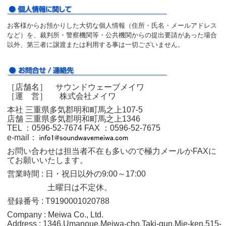
お客様からお預かりした大切な個人情報（住所・氏名・メールアドレス
など）を、裁判所・警察機関等・公共機関からの提出要請があった場合
以外、第三者に譲渡または利用する事は一切ございません。
［店舗名］ サウンドウェーブメイワ
［運 営］ 株式会社メイワ
本社 三重県多気郡明和町馬之上107-5
店舗 三重県多気郡明和町馬之上1346
TEL ：0596‐52‐7674
FAX ：0596‐52‐7675
e-mail：
お問い合わせは担当者不在も多いので極力メールかFAXに
てお願いいたします。
営業時間 : 日・祝日以外の9:00～17:00
土曜日は不定休。
登録番号 : T9190001020788
Company : Meiwa Co., Ltd.
Address : 1346,Umanoue,Meiwa-cho,Taki-gun,Mie-ken,515-