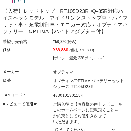
【入荷】レッドトップ RT105D23R /Q-85R対応ハ
イスペックモデル アイドリングストップ車・ハイブ
リット車・充電制御車・エコカー対応 / オプティマバ
ッテリー OPTIMA【ハイトアダプター付】
希望小売価格:
¥56,320
(税込)
¥33,880
価格:
(税抜 ¥30,800)
[ポイント還元 338ポイント～]
メーカー：
オプティマ
型番：
オプティマ/OPTIMA バッテリーセット
シリーズ RT105D23R
JANコード：
4580101301184
■レビューで値引■:
ご購入後に【お客様の声】レビューを
このホームページに記載頂くことを
お約束としてお値引きさせて
いただきます。