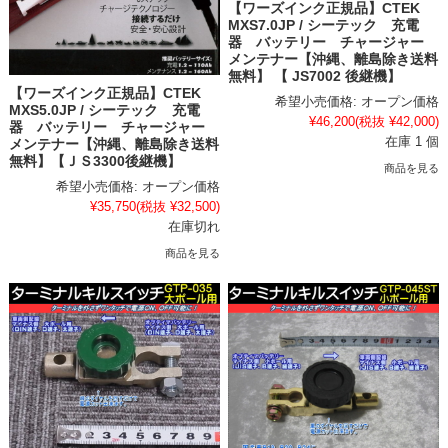
【ワーズインク正規品】CTEK
MXS7.0JP / シーテック 充電
器 バッテリー チャージャー
メンテナー【沖縄、離島除き送料
無料】 【 JS7002 後継機】
【ワーズインク正規品】CTEK
希望小売価格:
オープン価格
MXS5.0JP / シーテック 充電
¥46,200
(税抜 ¥42,000)
器 バッテリー チャージャー
在庫 1 個
メンテナー【沖縄、離島除き送料
無料】【ＪＳ3300後継機】
商品を見る
希望小売価格:
オープン価格
¥35,750
(税抜 ¥32,500)
在庫切れ
商品を見る