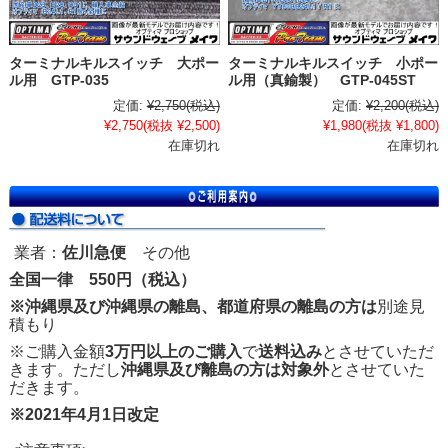
ターミナルキルスイッチ 大ポー
ターミナルキルスイッチ 小ポー
ル用 GTP-035
ル用（真鍮製） GTP-045ST
定価:
¥2,750
(税込)
定価:
¥2,200
(税込)
¥2,750
(税抜 ¥2,500)
¥1,980
(税抜 ¥1,800)
在庫切れ
在庫切れ
業者：
佐川急便
その他
全国一律 550円（税込）
※沖縄県及び沖縄県の離島、都道府県の離島の方は
別途見
積もり
※ご購入金額
3万円以上のご購入
で
送料込み
とさせていただ
きます。ただし
沖縄県及び離島の方は対象外
とさせていた
だきます。
※2021年4月1日改定