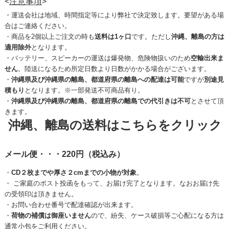
<
注意事項
>
・運送会社は地域、時間指定等により弊社で決定致します。要望がある場
合はご連絡ください。
・商品を2個以上ご注文の時も
送料は1ヶ口
です。ただし
沖縄、離島の方は
適用除外
となります。
・バッテリー、スピーカーの運送は爆発物、危険物扱いのため
空輸出来ま
せん
。陸送になるため所定日数より日数がかかる場合がございます。
・
沖縄県及び沖縄県の離島、都道府県の離島への配達は可能
ですが
別途見
積もり
となります。※一部発送不可商品有り。
・
沖縄県及び沖縄県の離島、都道府県の離島での代引きは不可
とさせて頂
きます。
沖縄、離島の送料はこちらをクリック
メール便・・・220円（税込み）
・
CD２枚までや厚さ２cmまでの小物が対象
。
・ ご家庭のポスト投函をもって、お届け完了となります。なおお届け先
の受領印は頂きません。
・お問い合わせ番号で配達確認が出来ます。
・
荷物の補償は御座いません
ので、紛失、ケース破損等ご心配になる方は
通常小包をご利用ください。