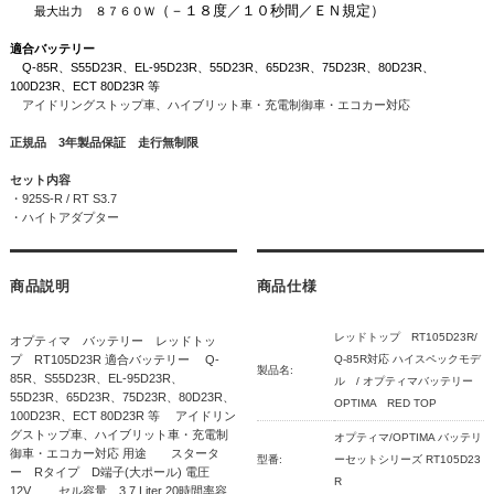
（－１８度／１０秒間／ＥＮ規定）
最大出力 ８７６０Ｗ
適合バッテリー
Q-85R、S55D23R、EL-95D23R、55D23R、65D23R、75D23R、80D23R、
100D23R、ECT 80D23R 等
アイドリングストップ車、ハイブリット車・充電制御車・エコカー対応
正規品 3年製品保証 走行無制限
セット内容
・925S-R / RT S3.7
・ハイトアダプター
商品説明
商品仕様
レッドトップ RT105D23R/
オプティマ バッテリー レッドトッ
プ RT105D23R 適合バッテリー Q-
Q-85R対応 ハイスペックモデ
製品名:
85R、S55D23R、EL-95D23R、
ル / オプティマバッテリー
55D23R、65D23R、75D23R、80D23R、
OPTIMA RED TOP
100D23R、ECT 80D23R 等 アイドリン
グストップ車、ハイブリット車・充電制
オプティマ/OPTIMA バッテリ
御車・エコカー対応 用途 スタータ
型番:
ーセットシリーズ RT105D23
ー Rタイプ D端子(大ポール) 電圧
R
12V セル容量 3.7 Liter 20時間率容