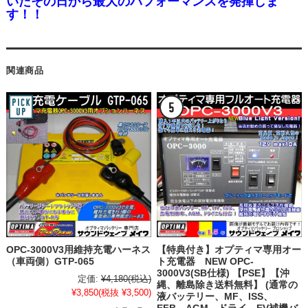
いたその日から最大のパフォーマンスを発揮しま
す！！
関連商品
OPC-3000V3用維持充電ハーネス
【特典付き】オプティマ専用オー
（車両側）GTP-065
ト充電器 NEW OPC-
3000V3(SB仕様) 【PSE】【沖
定価:
¥4,180
(税込)
縄、離島除き送料無料】 (通常の
¥3,850
(税抜 ¥3,500)
液バッテリー、MF、ISS、