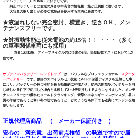
ィマバッテリー
（OPTIMA）に決まりです。
純正バッテリーとは低域の厚さや中高音の情報量、艶が圧倒的に違います。
大容量の取り出しが必要な電装品を使用する車両に最適です。
★液漏れしない完全密封、横置き、逆さＯＫ、メン
テナンスフリーです。
★対振動性能は従来電池の
約15倍！！
・・・（多く
の軍事関係車両にも採用）
寿命は始動用、ディープサイクル共に従来の2倍。始動回数テストにおいては3
倍です。
オプティマバッテリー レッドトップ
は、パワフルなプロフェッショナル
スタータ
ーバッテリー
です。独自のスパイラルセル技術にV-Tech保護ディスクを追加した事
により、バッテリーの持つ性能を最も効果的に発揮させ、従来の開放型バッテリーを同
じ厳しい条件下で使用した場合と比較して2～3倍長持ちするようになりました。メンテ
ナンスフリーかつ優れたコールドクランキング、素早いエネルギーレスポンスが、暑い
夏の午後であろうと寒い冬の朝であろうと、どのような条件下でも確実にエンジンを始
動いたします。
正規代理店商品 （ メーカー保証付き ）
安心の 満充電、出荷前点検後 の発送ですので
届