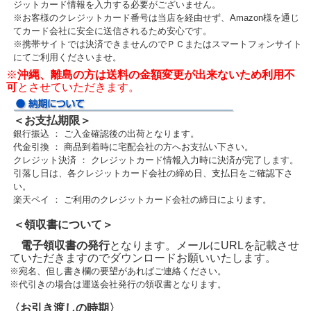
ジットカード情報を入力する必要がございません。
※お客様のクレジットカード番号は当店を経由せず、Amazon様を通じ
てカード会社に安全に送信されるため安心です。
※携帯サイトでは決済できませんのでＰＣまたはスマートフォンサイト
にてご利用くださいませ。
※
沖縄、離島の方は送料の金額変更が出来ないため利用不
可
とさせていただきます。
＜お支払期限＞
銀行振込 ： ご入金確認後の出荷となります。
代金引換 ： 商品到着時に宅配会社の方へお支払い下さい。
クレジット決済 ： クレジットカード情報入力時に決済が完了します。
引落し日は、各クレジットカード会社の締め日、支払日をご確認下さ
い。
楽天ペイ ： ご利用のクレジットカード会社の締日によります。
＜領収書について＞
電子領収書の発行
となります。メールにURLを記載させ
ていただきますのでダウンロードお願いいたします。
※宛名、但し書き欄の要望があればご連絡ください。
※代引きの場合は運送会社発行の領収書となります。
〈お引き渡しの時期〉