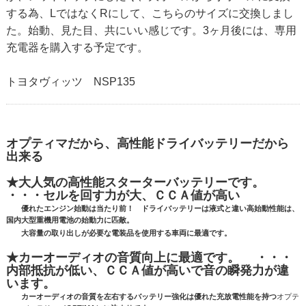
する為、LではなくRにして、こちらのサイズに交換しまし
た。始動、見た目、共にいい感じです。3ヶ月後には、専用
充電器を購入する予定です。
トヨタヴィッツ NSP135
オプティマだから、高性能ドライバッテリーだから
出来る
★大人気の高性能スターターバッテリーです。
・・・セルを回す力が大、ＣＣＡ値が高い
優れたエンジン始動は当たり前！ ドライバッテリーは液式と違い高始動性能は、
国内大型重機用電池の始動力に匹敵。
大容量の取り出しが必要な電装品を使用する車両に最適です。
★カーオーディオの音質向上に最適です。 ・・・
内部抵抗が低い、ＣＣＡ値が高いで音の瞬発力が違
います。
カーオーディオの音質を左右するバッテリー強化は優れた充放電性能を持つ
オプテ