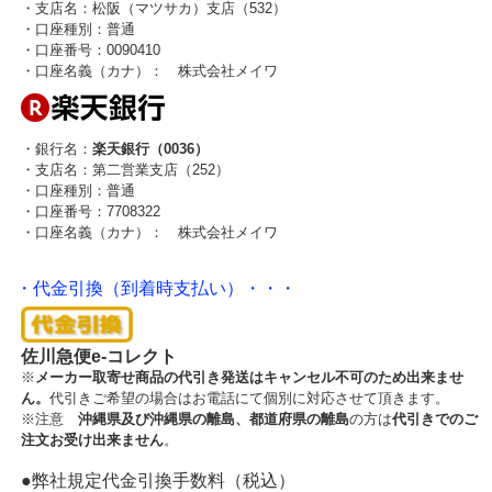
・支店名：松阪（マツサカ）支店（532）
・口座種別：普通
・口座番号：0090410
・口座名義（カナ）： 株式会社メイワ
・銀行名：
楽天銀行（0036）
・支店名：第二営業支店（252）
・口座種別：普通
・口座番号：7708322
・口座名義（カナ）： 株式会社メイワ
・代金引換（到着時支払い）・・・
佐川急便e-コレクト
※
メーカー取寄せ商品の代引き発送はキャンセル不可のため出来ませ
ん。
代引きご希望の場合はお電話にて個別に対応させて頂きます。
※注意
沖縄県及び沖縄県の離島、都道府県の離島
の方は
代引きでのご
注文お受け出来ません
。
●弊社規定代金引換手数料（税込）