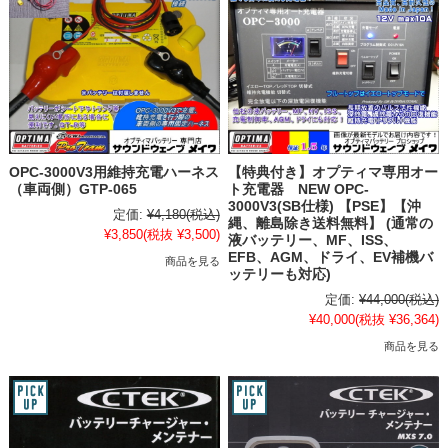
OPC-3000V3用維持充電ハーネス
【特典付き】オプティマ専用オー
（車両側）GTP-065
ト充電器 NEW OPC-
3000V3(SB仕様) 【PSE】【沖
定価:
¥4,180
(税込)
縄、離島除き送料無料】 (通常の
¥3,850
(税抜 ¥3,500)
液バッテリー、MF、ISS、
EFB、AGM、ドライ、EV補機バ
商品を見る
ッテリーも対応)
定価:
¥44,000
(税込)
¥40,000
(税抜 ¥36,364)
商品を見る