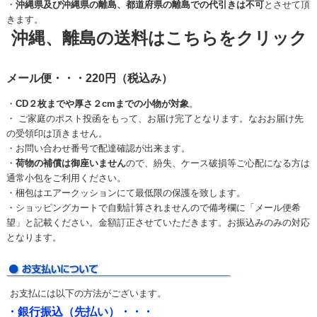
・
沖縄県及び沖縄県の離島、都道府県の離島での代引きは不可
とさせて頂
きます。
沖縄、離島の送料はこちらをクリック
メール便・・・220円（税込み）
・
CD２枚までや厚さ２cmまでの小物が対象
。
・ ご家庭のポスト投函をもって、お届け完了となります。なおお届け先
の受領印は頂きません。
・お問い合わせ番号で配達確認が出来ます。
・
荷物の補償は御座いません
ので、紛失、ケース破損等ご心配になる方は
通常小包をご利用ください。
・梱包はエアークッションにて最低限の保護を致します。
・ショッピングカートで自動計算されませんので備考欄に「メール便希
望」と記載ください。金額訂正させていただきます。お振込みのみの対応
となります。
お支払には以下の方法がございます。
・銀行振込（先払い）・・・