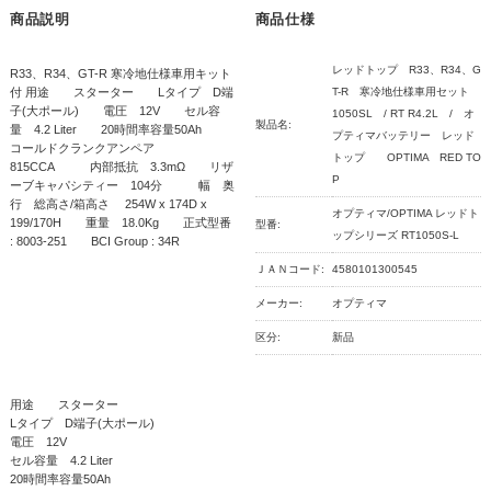
商品説明
商品仕様
レッドトップ R33、R34、G
R33、R34、GT-R 寒冷地仕様車用キット
付 用途 スターター Lタイプ D端
T-R 寒冷地仕様車用セット
子(大ポール) 電圧 12V セル容
1050SL / RT R4.2L / オ
製品名:
量 4.2 Liter 20時間率容量50Ah
プティマバッテリー レッド
コールドクランクアンペア
トップ OPTIMA RED TO
815CCA 内部抵抗 3.3mΩ リザ
P
ーブキャパシティー 104分 幅 奥
行 総高さ/箱高さ 254W x 174D x
オプティマ/OPTIMA レッドト
199/170H 重量 18.0Kg 正式型番
型番:
ップシリーズ RT1050S-L
: 8003-251 BCI Group : 34R
ＪＡＮコード:
4580101300545
メーカー:
オプティマ
区分:
新品
用途 スターター
Lタイプ D端子(大ポール)
電圧 12V
セル容量 4.2 Liter
20時間率容量50Ah