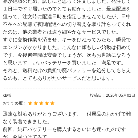
品が絶版のため、試しにと思って注文しました。発注して
１日半ですぐ届いたのでとても助かりました。最速配達を
狙って、注文時に配達日時を指定しませんでしたが、日中
不在への配慮で夜間配達への切り替えを取り計らってくれ
たのは、他の業者とは違う細やかなサービスでした。
すぐに交換作業を済ませ、キーをひねってみたら、瞬発で
エンジンがかかりました。こんなに頼もしい始動は初めて
です。今後何年間は安泰でしょうが、次もお世話になろう
と思います。いいバッテリーを買いました。満足です。
それと、送料だけの負担で廃バッテリーを処分してもらえ
るのも、とてもありがたいサービスだと思います。
kb様
投稿日：
2026年05月01日
おすすめ度：
迅速な対応ありがとうございます。 付属品のおかげで難
なく装着できました。
前回、純正バッテリーを購入するさいにも迷ったのです
が 今回つけてみて