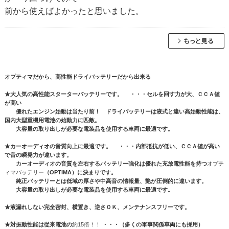
前から使えばよかったと思いました。
オプティマだから、高性能ドライバッテリーだから出来る
★大人気の高性能スターターバッテリーです。 ・・・セルを回す力が大、ＣＣＡ値
が高い
優れたエンジン始動は当たり前！ ドライバッテリーは液式と違い高始動性能は、
国内大型重機用電池の始動力に匹敵。
大容量の取り出しが必要な電装品を使用する車両に最適です。
★カーオーディオの音質向上に最適です。 ・・・内部抵抗が低い、ＣＣＡ値が高い
で音の瞬発力が違います。
カーオーディオの音質を左右するバッテリー強化は優れた充放電性能を持つ
オプテ
ィマバッテリー
（OPTIMA）に決まりです。
純正バッテリーとは低域の厚さや中高音の情報量、艶が圧倒的に違います。
大容量の取り出しが必要な電装品を使用する車両に最適です。
★液漏れしない完全密封、横置き、逆さＯＫ、メンテナンスフリーです。
★対振動性能は従来電池の
約15倍！！
・・・（多くの軍事関係車両にも採用）