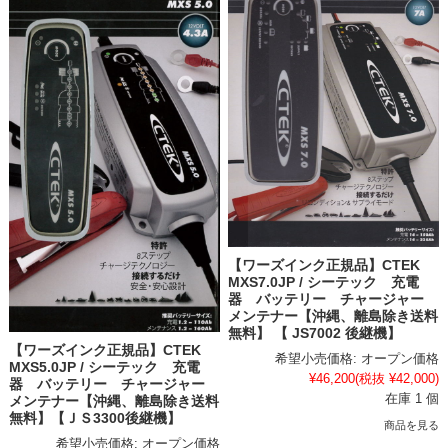
【ワーズインク正規品】CTEK
MXS7.0JP / シーテック 充電
器 バッテリー チャージャー
メンテナー【沖縄、離島除き送料
無料】 【 JS7002 後継機】
【ワーズインク正規品】CTEK
希望小売価格:
オープン価格
MXS5.0JP / シーテック 充電
¥46,200
(税抜 ¥42,000)
器 バッテリー チャージャー
在庫 1 個
メンテナー【沖縄、離島除き送料
無料】【ＪＳ3300後継機】
商品を見る
希望小売価格:
オープン価格