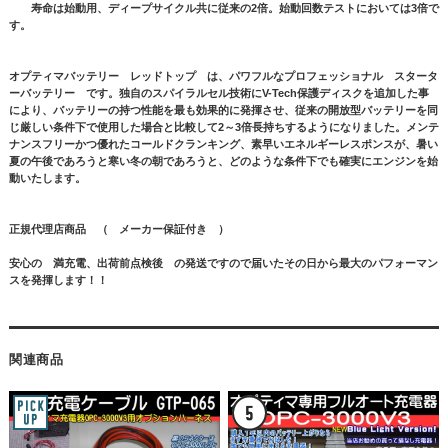
寿命は始動用、ディープサイクル共に従来の2倍。始動回数テストにおいては3倍で
す。
オプティマバッテリー レッドトップ
は、パワフルなプロフェッショナル
スタータ
ーバッテリー
です。独自のスパイラルセル技術にV-Tech保護ディスクを追加した事
により、バッテリーの持つ性能を最も効果的に発揮させ、従来の開放型バッテリーを同
じ厳しい条件下で使用した場合と比較して2～3倍長持ちするようになりました。メンテ
ナンスフリーかつ優れたコールドクランキング、素早いエネルギーレスポンスが、暑い
夏の午後であろうと寒い冬の朝であろうと、どのような条件下でも確実にエンジンを始
動いたします。
正規代理店商品 （ メーカー保証付き ）
安心の 満充電、出荷前点検後 の発送ですので
届いたその日から最大のパフォーマン
スを発揮します！！
関連商品