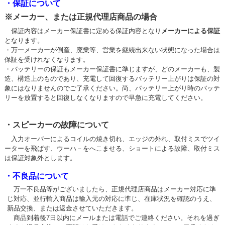
・保証について
※メーカー、または正規代理店商品の場合
保証内容はメーカー保証書に定める保証内容となり
メーカーによる保証
となります。
・万一メーカーが倒産、廃業等、営業を継続出来ない状態になった場合は
保証を受けれなくなります。
・バッテリーの保証もメーカー保証書に準じますが、どのメーカーも、製
造、構造上のものであり、充電して回復するバッテリー上がりは保証の対
象にはなりませんのでご了承ください。尚、バッテリー上がり時のバッテ
リーを放置すると回復しなくなりますので早急に充電してください。
・スピーカーの故障について
入力オーバーによるコイルの焼き切れ、エッジの外れ、取付ミスでツイ
ーターを飛ばす、ウーハ－をへこませる、ショートによる故障、取付ミス
は保証対象外とします。
・不良品について
万一不良品等がございましたら、正規代理店商品はメーカー対応に準
じ対応、並行輸入商品は輸入元の対応に準じ、在庫状況を確認のうえ、
新品交換、または返金させていただきます。
商品到着後7日以内にメールまたは電話でご連絡ください。それを過ぎ