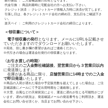
銀行振込 ： ご入金確認後の出荷となります。
代金引換 ： 商品到着時に宅配会社の方へお支払い下さい。
クレジット決済 ： クレジットカード情報入力時に決済が完了します。
引落し日は、各クレジットカード会社の締め日、支払日をご確認下さ
い。
楽天ペイ ： ご利用のクレジットカード会社の締日によります。
＜領収書について＞
電子領収書の発行
となります。メールにURLを記載させ
ていただきますのでダウンロードお願いいたします。
※宛名、但し書き欄の要望があればご連絡ください。
※代引きの場合は運送会社発行の領収書となります。
〈お引き渡しの時期〉
ご注文の
ご入金弊社確認後、翌営業日から３営業日以内
に発送致します。
在庫がある商品に限り、
店舗営業日に14時までのご入金
で即日発送
いたします。
※商品の入荷が遅れた場合や予定販売数を超えてしまった場合は、ご注
文確認後にメールにて予定出荷時期をご連絡致します。
※大雪、台風などの天候状況により、運送に遅れが生じる可能性がござ
います。遅れの状況は、発送確認メールの発送番号をご利用頂き、運送
会社にお問い合せ頂くか、当店までお問い合わせ下さい。