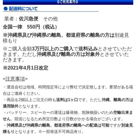
業者：
佐川急便
その他
全国一律 550円（税込）
※沖縄県及び沖縄県の離島、都道府県の離島の方は
別途見
積もり
※ご購入金額
3万円以上のご購入
で
送料込み
とさせていただ
きます。ただし
沖縄県及び離島の方は対象外
とさせていた
だきます。
※2021年4月1日改定
<
注意事項
>
・運送会社は地域、時間指定等により弊社で決定致します。要望がある場
合はご連絡ください。
・商品を2個以上ご注文の時も
送料は1ヶ口
です。ただし
沖縄、離島の方は
適用除外
となります。
・バッテリー、スピーカーの運送は爆発物、危険物扱いのため
空輸出来ま
せん
。陸送になるため所定日数より日数がかかる場合がございます。
・
沖縄県及び沖縄県の離島、都道府県の離島への配達は可能
ですが
別途見
積もり
となります。※一部発送不可商品有り。