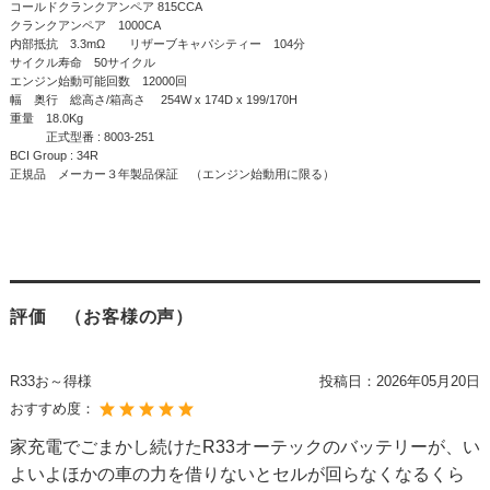
コールドクランクアンペア 815CCA
クランクアンペア 1000CA
内部抵抗 3.3mΩ リザーブキャパシティー 104分
サイクル寿命 50サイクル
エンジン始動可能回数 12000回
幅 奥行 総高さ/箱高さ 254W x 174D x 199/170H
重量 18.0Kg
正式型番 : 8003-251
BCI Group : 34R
正規品 メーカー３年製品保証 （エンジン始動用に限る）
評価 （お客様の声）
R33お～得様
投稿日：
2026年05月20日
おすすめ度：
家充電でごまかし続けたR33オーテックのバッテリーが、い
よいよほかの車の力を借りないとセルが回らなくなるくら