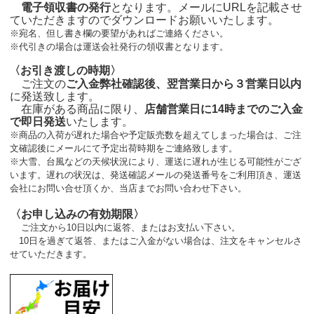
電子領収書の発行
となります。メールにURLを記載させ
ていただきますのでダウンロードお願いいたします。
※宛名、但し書き欄の要望があればご連絡ください。
※代引きの場合は運送会社発行の領収書となります。
〈お引き渡しの時期〉
ご注文の
ご入金弊社確認後、翌営業日から３営業日以内
に発送致します。
在庫がある商品に限り、
店舗営業日に14時までのご入金
で即日発送
いたします。
※商品の入荷が遅れた場合や予定販売数を超えてしまった場合は、ご注
文確認後にメールにて予定出荷時期をご連絡致します。
※大雪、台風などの天候状況により、運送に遅れが生じる可能性がござ
います。遅れの状況は、発送確認メールの発送番号をご利用頂き、運送
会社にお問い合せ頂くか、当店までお問い合わせ下さい。
〈お申し込みの有効期限〉
ご注文から10日以内に返答、またはお支払い下さい。
10日を過ぎて返答、またはご入金がない場合は、注文をキャンセルさ
せていただきます。