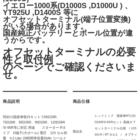
イエロー1000系(D1000S ,D1000U ) 、
YT925U ,D1400S 等に
オフセットターミナル(端子位置変換)
がいる場合があります。
国産純正バッテリーとポール位置が違
うからです。
オフセットターミナルの必要
性と取付例
のページでご確認くださいま
せ。
商品説明
商品仕様
レッドトップ 国産車RT135
同封の国産車取付キットで65D26R、
75D26R、85D26R、90D26R、120D26R
D26R/S-95Rセット 真鍮オフ
/S-95R等に対応 用途 スターター Rタ
セットターミナル仕様 / 105
製品名:
イプ D端子(大ポール) 電圧 12V セル容
0S-R / RT S-4.2 / オプティ
量 4.2 Liter 20時間率容量50Ah コールド