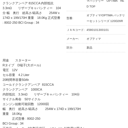
マバッテリー OPTIMA RE
クランクアンペア 815CCA 内部抵抗
D TOP
3.3mΩ リザーブキャパシティー 104
分 幅 奥行 総高さ/箱高さ 254W x
オプティマ/OPTIMA バッテリ
174D x 199/170H 重量 18.0Kg 正式型番
型番:
ーセットシリーズ 120D26R
: 8002-250 BCI Group : 34
ＪＡＮコード:
4580101300101
メーカー:
オプティマ
区分:
新品
用途 スターター
Rタイプ D端子(大ポール)
電圧 12V
セル容量 4.2 Liter
20時間率容量50Ah
コールドクランクアンペア 815CCA
クランクアンペア 1000CA
内部抵抗 3.3mΩ リザーブキャパシティー 104分
サイクル寿命 50サイクル
エンジン始動可能回数 12000回
幅 奥行 総高さ/箱高さ 254W x 174D x 199/170H
重量 18.0Kg
正式型番 : 8002-250
BCI Group : 34