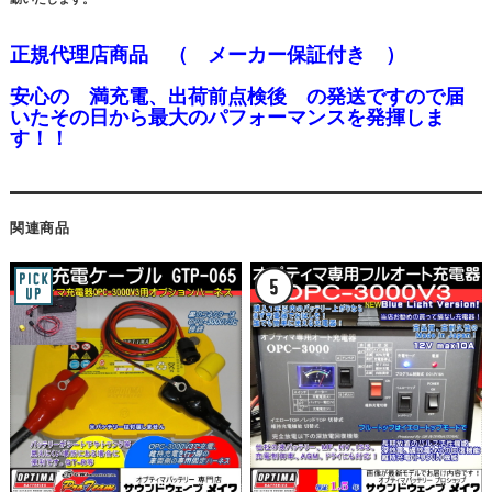
正規代理店商品 （ メーカー保証付き ）
安心の 満充電、出荷前点検後 の発送ですので
届
いたその日から最大のパフォーマンスを発揮しま
す！！
関連商品