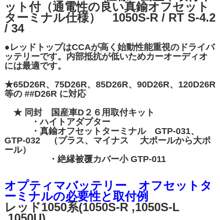
ット付（通電性の良い真鍮オフセット
ターミナル仕様） 1050S-R / RT S-4.2
/ 34
●レッドトップはCCAが高く始動性能重視のドライバ
ッテリーです。内部抵抗が低いためカーオーディオ
には最適です。
★65D26R、75D26R、85D26R、90D26R、120D26R
等の ##D26R に対応
★ 同封 国産車D２６用取付キット
・ハイトアダプター
・真鍮オフセットターミナル GTP-031、
GTP-032 （プラス、マイナス 大ポールから大ポ
ール）
・絶縁被覆カバー小 GTP-011
オプティマバッテリー オフセットタ
ーミナルの必要性と取付例
レッド1050系(1050S-R ,1050S-L
,1050U)