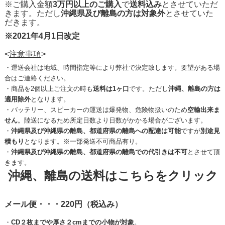
※ご購入金額
3万円以上のご購入
で
送料込み
とさせていただ
きます。ただし
沖縄県及び離島の方は対象外
とさせていた
だきます。
※2021年4月1日改定
<
注意事項
>
・運送会社は地域、時間指定等により弊社で決定致します。要望がある場
合はご連絡ください。
・商品を2個以上ご注文の時も
送料は1ヶ口
です。ただし
沖縄、離島の方は
適用除外
となります。
・バッテリー、スピーカーの運送は爆発物、危険物扱いのため
空輸出来ま
せん
。陸送になるため所定日数より日数がかかる場合がございます。
・
沖縄県及び沖縄県の離島、都道府県の離島への配達は可能
ですが
別途見
積もり
となります。※一部発送不可商品有り。
・
沖縄県及び沖縄県の離島、都道府県の離島での代引きは不可
とさせて頂
きます。
沖縄、離島の送料はこちらをクリック
メール便・・・220円（税込み）
・
CD２枚までや厚さ２cmまでの小物が対象
。