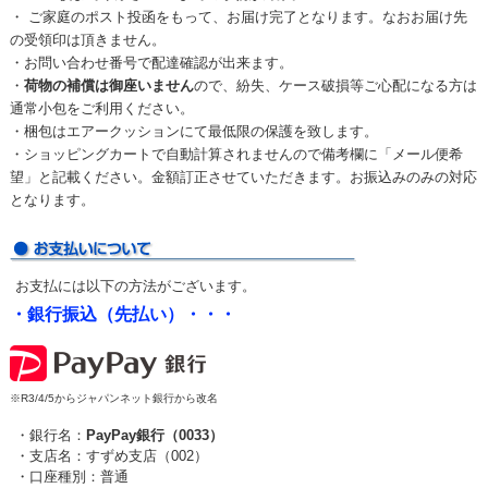
・ ご家庭のポスト投函をもって、お届け完了となります。なおお届け先
の受領印は頂きません。
・お問い合わせ番号で配達確認が出来ます。
・
荷物の補償は御座いません
ので、紛失、ケース破損等ご心配になる方は
通常小包をご利用ください。
・梱包はエアークッションにて最低限の保護を致します。
・ショッピングカートで自動計算されませんので備考欄に「メール便希
望」と記載ください。金額訂正させていただきます。お振込みのみの対応
となります。
お支払には以下の方法がございます。
・銀行振込（先払い）・・・
※R3/4/5からジャパンネット銀行から改名
・銀行名：
PayPay銀行（0033）
・支店名：すずめ支店（002）
・口座種別：普通