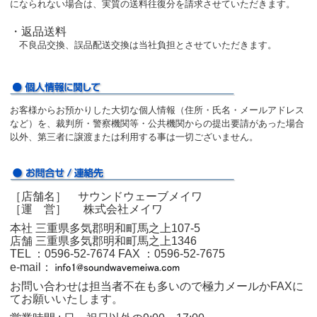
になられない場合は、実質の送料往復分を請求させていただきます。
・返品送料
不良品交換、誤品配送交換は当社負担とさせていただきます。
お客様からお預かりした大切な個人情報（住所・氏名・メールアドレス
など）を、裁判所・警察機関等・公共機関からの提出要請があった場合
以外、第三者に譲渡または利用する事は一切ございません。
［店舗名］ サウンドウェーブメイワ
［運 営］ 株式会社メイワ
本社 三重県多気郡明和町馬之上107-5
店舗 三重県多気郡明和町馬之上1346
TEL ：0596‐52‐7674
FAX ：0596‐52‐7675
e-mail：
お問い合わせは担当者不在も多いので極力メールかFAXに
てお願いいたします。