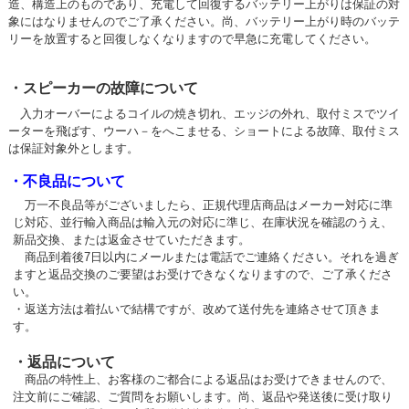
造、構造上のものであり、充電して回復するバッテリー上がりは保証の対
象にはなりませんのでご了承ください。尚、バッテリー上がり時のバッテ
リーを放置すると回復しなくなりますので早急に充電してください。
・スピーカーの故障について
入力オーバーによるコイルの焼き切れ、エッジの外れ、取付ミスでツイ
ーターを飛ばす、ウーハ－をへこませる、ショートによる故障、取付ミス
は保証対象外とします。
・不良品について
万一不良品等がございましたら、正規代理店商品はメーカー対応に準
じ対応、並行輸入商品は輸入元の対応に準じ、在庫状況を確認のうえ、
新品交換、または返金させていただきます。
商品到着後7日以内にメールまたは電話でご連絡ください。それを過ぎ
ますと返品交換のご要望はお受けできなくなりますので、ご了承くださ
い。
・返送方法は着払いで結構ですが、改めて送付先を連絡させて頂きま
す。
・返品について
商品の特性上、お客様のご都合による返品はお受けできませんので、
注文前にご確認、ご質問をお願いします。尚、返品や発送後に受け取り