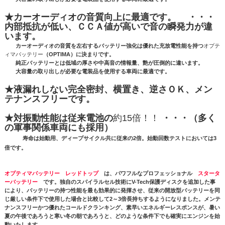
★カーオーディオの音質向上に最適です。 ・・・
内部抵抗が低い、ＣＣＡ値が高いで音の瞬発力が違
います。
カーオーディオの音質を左右するバッテリー強化は優れた充放電性能を持つ
オプテ
ィマバッテリー
（OPTIMA）に決まりです。
純正バッテリーとは低域の厚さや中高音の情報量、艶が圧倒的に違います。
大容量の取り出しが必要な電装品を使用する車両に最適です。
★液漏れしない完全密封、横置き、逆さＯＫ、メン
テナンスフリーです。
★対振動性能は従来電池の
約15倍！！
・・・（多く
の軍事関係車両にも採用）
寿命は始動用、ディープサイクル共に従来の2倍。始動回数テストにおいては3
倍です。
オプティマバッテリー レッドトップ
は、パワフルなプロフェッショナル
スタータ
ーバッテリー
です。独自のスパイラルセル技術にV-Tech保護ディスクを追加した事
により、バッテリーの持つ性能を最も効果的に発揮させ、従来の開放型バッテリーを同
じ厳しい条件下で使用した場合と比較して2～3倍長持ちするようになりました。メンテ
ナンスフリーかつ優れたコールドクランキング、素早いエネルギーレスポンスが、暑い
夏の午後であろうと寒い冬の朝であろうと、どのような条件下でも確実にエンジンを始
動いたします。