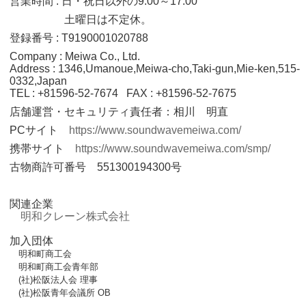
営業時間 : 日・祝日以外の9:00～17:00
土曜日は不定休。
登録番号 : T9190001020788
Company : Meiwa Co., Ltd.
Address : 1346,Umanoue,Meiwa-cho,Taki-gun,Mie-ken,515-
0332,Japan
TEL : +81596-52-7674 FAX : +81596-52-7675
店舗運営・セキュリティ責任者：相川 明直
PCサイト
https://www.soundwavemeiwa.com/
携帯サイト
https://www.soundwavemeiwa.com/smp/
古物商許可番号 551300194300号
関連企業
明和クレーン株式会社
加入団体
明和町商工会
明和町商工会青年部
(社)松阪法人会 理事
(社)松阪青年会議所 OB