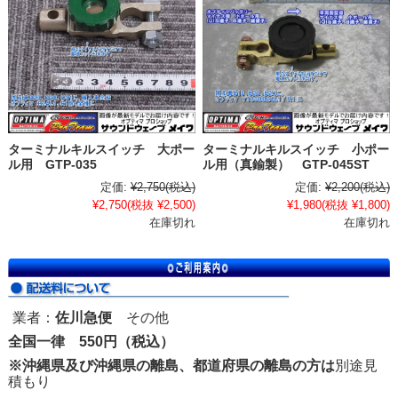
ターミナルキルスイッチ 大ポー
ターミナルキルスイッチ 小ポー
ル用 GTP-035
ル用（真鍮製） GTP-045ST
定価:
¥2,750
(税込)
定価:
¥2,200
(税込)
¥2,750
(税抜 ¥2,500)
¥1,980
(税抜 ¥1,800)
在庫切れ
在庫切れ
業者：
佐川急便
その他
全国一律 550円（税込）
※沖縄県及び沖縄県の離島、都道府県の離島の方は
別途見
積もり