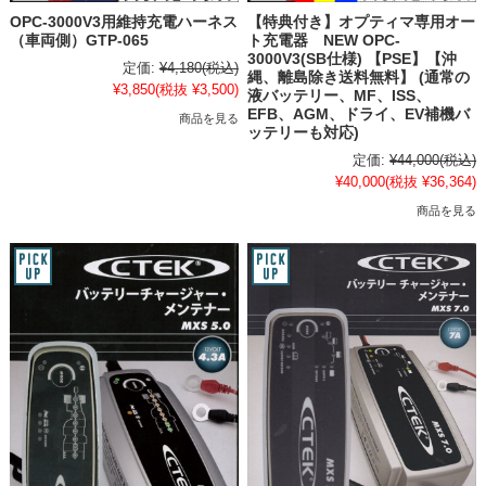
OPC-3000V3用維持充電ハーネス
【特典付き】オプティマ専用オー
（車両側）GTP-065
ト充電器 NEW OPC-
3000V3(SB仕様) 【PSE】【沖
定価:
¥4,180
(税込)
縄、離島除き送料無料】 (通常の
¥3,850
(税抜 ¥3,500)
液バッテリー、MF、ISS、
EFB、AGM、ドライ、EV補機バ
商品を見る
ッテリーも対応)
定価:
¥44,000
(税込)
¥40,000
(税抜 ¥36,364)
商品を見る