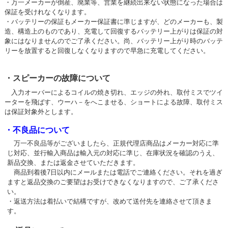
・万一メーカーが倒産、廃業等、営業を継続出来ない状態になった場合は
保証を受けれなくなります。
・バッテリーの保証もメーカー保証書に準じますが、どのメーカーも、製
造、構造上のものであり、充電して回復するバッテリー上がりは保証の対
象にはなりませんのでご了承ください。尚、バッテリー上がり時のバッテ
リーを放置すると回復しなくなりますので早急に充電してください。
・スピーカーの故障について
入力オーバーによるコイルの焼き切れ、エッジの外れ、取付ミスでツイ
ーターを飛ばす、ウーハ－をへこませる、ショートによる故障、取付ミス
は保証対象外とします。
・不良品について
万一不良品等がございましたら、正規代理店商品はメーカー対応に準
じ対応、並行輸入商品は輸入元の対応に準じ、在庫状況を確認のうえ、
新品交換、または返金させていただきます。
商品到着後7日以内にメールまたは電話でご連絡ください。それを過ぎ
ますと返品交換のご要望はお受けできなくなりますので、ご了承くださ
い。
・返送方法は着払いで結構ですが、改めて送付先を連絡させて頂きま
す。