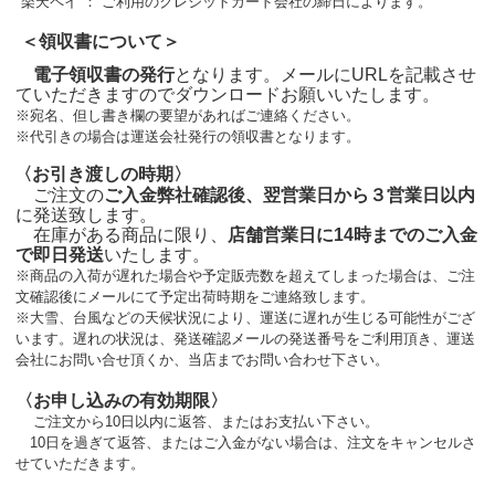
楽天ペイ ： ご利用のクレジットカード会社の締日によります。
＜領収書について＞
電子領収書の発行
となります。メールにURLを記載させ
ていただきますのでダウンロードお願いいたします。
※宛名、但し書き欄の要望があればご連絡ください。
※代引きの場合は運送会社発行の領収書となります。
〈お引き渡しの時期〉
ご注文の
ご入金弊社確認後、翌営業日から３営業日以内
に発送致します。
在庫がある商品に限り、
店舗営業日に14時までのご入金
で即日発送
いたします。
※商品の入荷が遅れた場合や予定販売数を超えてしまった場合は、ご注
文確認後にメールにて予定出荷時期をご連絡致します。
※大雪、台風などの天候状況により、運送に遅れが生じる可能性がござ
います。遅れの状況は、発送確認メールの発送番号をご利用頂き、運送
会社にお問い合せ頂くか、当店までお問い合わせ下さい。
〈お申し込みの有効期限〉
ご注文から10日以内に返答、またはお支払い下さい。
10日を過ぎて返答、またはご入金がない場合は、注文をキャンセルさ
せていただきます。