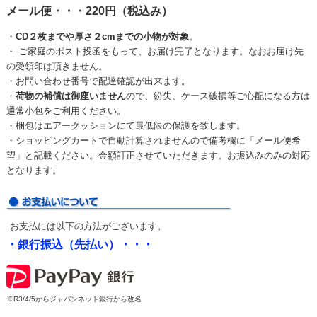
メール便・・・220円（税込み）
・
CD２枚までや厚さ２cmまでの小物が対象
。
・ ご家庭のポスト投函をもって、お届け完了となります。なおお届け先
の受領印は頂きません。
・お問い合わせ番号で配達確認が出来ます。
・
荷物の補償は御座いません
ので、紛失、ケース破損等ご心配になる方は
通常小包をご利用ください。
・梱包はエアークッションにて最低限の保護を致します。
・ショッピングカートで自動計算されませんので備考欄に「メール便希
望」と記載ください。金額訂正させていただきます。お振込みのみの対応
となります。
お支払には以下の方法がございます。
・銀行振込（先払い）・・・
※R3/4/5からジャパンネット銀行から改名