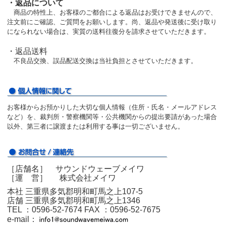
・返品について
商品の特性上、お客様のご都合による返品はお受けできませんので、
注文前にご確認、ご質問をお願いします。尚、返品や発送後に受け取り
になられない場合は、実質の送料往復分を請求させていただきます。
・返品送料
不良品交換、誤品配送交換は当社負担とさせていただきます。
お客様からお預かりした大切な個人情報（住所・氏名・メールアドレス
など）を、裁判所・警察機関等・公共機関からの提出要請があった場合
以外、第三者に譲渡または利用する事は一切ございません。
［店舗名］ サウンドウェーブメイワ
［運 営］ 株式会社メイワ
本社 三重県多気郡明和町馬之上107-5
店舗 三重県多気郡明和町馬之上1346
TEL ：0596‐52‐7674
FAX ：0596‐52‐7675
e-mail：