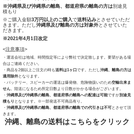
※沖縄県及び沖縄県の離島、都道府県の離島の方は
別途見
積もり
※ご購入金額
3万円以上のご購入
で
送料込み
とさせていただ
きます。ただし
沖縄県及び離島の方は対象外
とさせていた
だきます。
※2021年4月1日改定
<
注意事項
>
・運送会社は地域、時間指定等により弊社で決定致します。要望がある場
合はご連絡ください。
・商品を2個以上ご注文の時も
送料は1ヶ口
です。ただし
沖縄、離島の方は
適用除外
となります。
・バッテリー、スピーカーの運送は爆発物、危険物扱いのため
空輸出来ま
せん
。陸送になるため所定日数より日数がかかる場合がございます。
・
沖縄県及び沖縄県の離島、都道府県の離島への配達は可能
ですが
別途見
積もり
となります。※一部発送不可商品有り。
・
沖縄県及び沖縄県の離島、都道府県の離島での代引きは不可
とさせて頂
きます。
沖縄、離島の送料はこちらをクリック